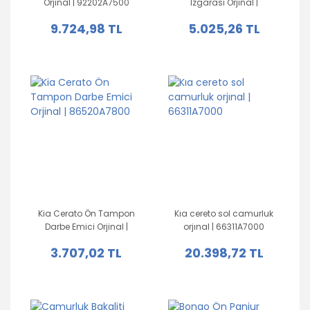
Orjinal | 92202A7500
Izgarası Orjinal |
86560A2000
9.724,98 TL
5.025,26 TL
Kia Cerato Ön Tampon
Kıa cereto sol camurluk
Darbe Emici Orjinal |
orjınal | 66311A7000
86520A7800
3.707,02 TL
20.398,72 TL