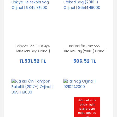
Sorento Far Su Fiskiye
Kia Rio Ön Tampon
Teleskobı Sağ Orjinal |
Braketi Sağ (2016-) Orjinal
984513E500
| 86514H8000
11.531,52 TL
506,52 TL
Güncel stok
bilgisi için
bizi arayın
0850 800 66