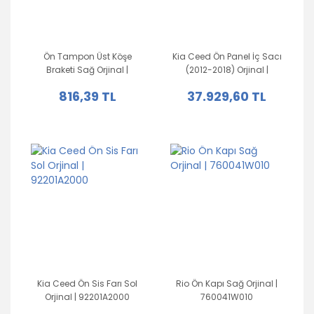
Ön Tampon Üst Köşe
Kia Ceed Ön Panel İç Sacı
Braketi Sağ Orjinal |
(2012-2018) Orjinal |
865523W000
64101A2000
816,39 TL
37.929,60 TL
Kia Ceed Ön Sis Farı Sol
Rio Ön Kapı Sağ Orjinal |
Orjinal | 92201A2000
760041W010