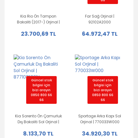
66
Kia Rio Ön Tampon
Far Sağ Orjinal |
Bakaliti (2017-) Orjinal |
92102A2000
86511H8000
23.700,69 TL
64.972,47 TL
Güncel stok
Güncel stok
bilgisi için
bilgisi için
bizi arayın
bizi arayın
0850 800 66
0850 800 66
66
66
Kia Sorento Ön Çamurluk
Sportage Arka Kapı Sol
Dış Bakaliti Sol Orjinal |
Orjinal | 770033W000
877103E001Xx
8.133,70 TL
34.920,30 TL