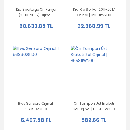
Kia Sportage Ön Panjur
Kia Rio Sol Far 2011-2017
(2010-2015) Orjinal |
Orjinal | 921011W280
863503W030
20.833,89 TL
32.988,99 TL
Bws Sensörü Orjinal |
Ön Tampon Üst Braketi
968902S100
Sol Orjinal | 865811W200
6.407,98 TL
582,66 TL