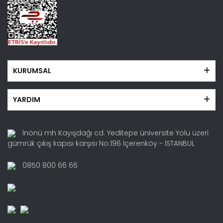
KURUMSAL
YARDIM
İnönü mh Kayışdağı cd. Yeditepe üniversite Yolu üzeri
gümrük çıkış kapısı karşısı No:196 İçerenköy - İSTANBUL
0850 800 66 66