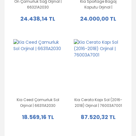
Ön Çamurluk Sağ Orjinal |
Kia Sportage Bagaj
66321A2030
Kaputu Orjinal |
737003W010
24.438,14 TL
24.000,00 TL
Kia Ceed Çamurluk Sol
Kia Cerato Kapı Sol (2016-
Orjinal | 66311A2030
2018) Orjinal | 76003A7001
18.569,16 TL
87.520,32 TL