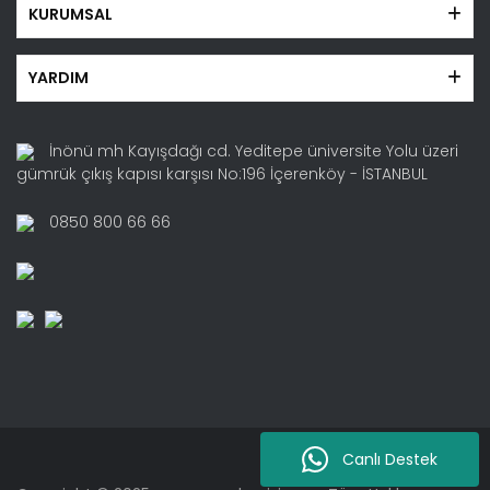
KURUMSAL
YARDIM
İnönü mh Kayışdağı cd. Yeditepe üniversite Yolu üzeri
gümrük çıkış kapısı karşısı No:196 İçerenköy - İSTANBUL
0850 800 66 66
Canlı Destek