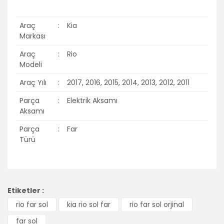
Araç
:
Kia
Markası
Araç
:
Rio
Modeli
Araç Yılı
:
2017, 2016, 2015, 2014, 2013, 2012, 2011
Parça
:
Elektrik Aksamı
Aksamı
Parça
:
Far
Türü
Bu ürünün fiyat bilgisi, resim, ürün açıklamalarında ve diğer
konularda yetersiz gördüğünüz noktaları öneri formunu
Bu ürüne ilk yorumu siz yapın!
Etiketler :
kullanarak tarafımıza iletebilirsiniz.
Görüş ve önerileriniz için teşekkür ederiz.
rio far sol
kia rio sol far
rio far sol orjinal
Yorum Yaz
far sol