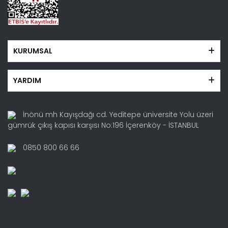
KURUMSAL
YARDIM
İnönü mh Kayışdağı cd. Yeditepe üniversite Yolu üzeri
gümrük çıkış kapısı karşısı No:196 İçerenköy - İSTANBUL
0850 800 66 66