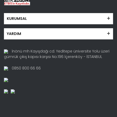
KURUMSAL
YARDIM
İnönü mh Kayışdağı cd. Yeditepe üniversite Yolu üzeri
gümrük çıkış kapısı karşısı No:196 İçerenköy - İSTANBUL
0850 800 66 66