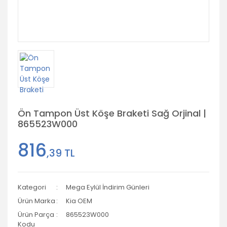
Ön Tampon Üst Köşe Braketi Sağ Orjinal |
865523W000
816
,39 TL
Kategori
Mega Eylül İndirim Günleri
Ürün Marka
Kia OEM
Ürün Parça
865523W000
Kodu