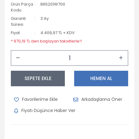
Ürün Parça
865201W700
Opel
Kodu
Garanti
3 Ay
Peugeot
Süresi
Fiyat
4.409,97 TL + KDV
Porsche
* 970,19 TL den başlayan taksitlerle!!
Renault
Seat
Skoda
SEPETE EKLE
HEMEN AL
Subaru
Suzuki
Arkadaşlarına Öner
Tofaş
Fiyatı Düşünce Haber Ver
Toyota
Volkswagen