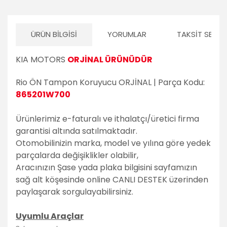
Volvo
PSA Grubu
ÜRÜN BILGISI
YORUMLAR
TAKSIT SEÇEN
Markalar
KIA MOTORS
ORJİNAL ÜRÜNÜDÜR
Tüm Markalara
Uyumlu
Rio ÖN Tampon Koruyucu ORJİNAL | Parça Kodu:
865201W700
Ürünlerimiz e-faturalı ve ithalatçı/üretici firma
garantisi altında satılmaktadır.
Otomobilinizin marka, model ve yılına göre yedek
parçalarda değişiklikler olabilir,
Aracınızın Şase yada plaka bilgisini sayfamızın
sağ alt köşesinde online CANLI DESTEK üzerinden
paylaşarak sorgulayabilirsiniz.
Uyumlu Araçlar