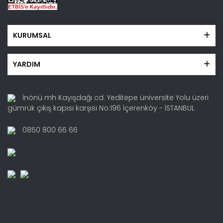
KURUMSAL
YARDIM
İnönü mh Kayışdağı cd. Yeditepe üniversite Yolu üzeri
gümrük çıkış kapısı karşısı No:196 İçerenköy - İSTANBUL
0850 800 66 66