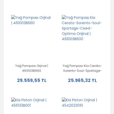
Yağ Pompası Orjinal |
Yağ Pompası Kia Cerato-
461003B660
Sorento-Soul-Sportage-
Ceed-Optima Orijinal |
29.559,55 TL
25.965,32 TL
461003B600