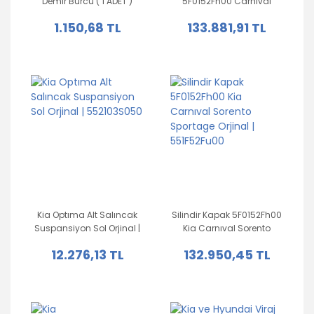
Demir Burcu ( 1 ADET )
5F0152Fh00 Carnıval
Orjinal | 555133N100
Sorento Sportage Orjinal |
1.150,68 TL
133.881,91 TL
552F52Fu00
Kia Optıma Alt Salıncak
Silindir Kapak 5F0152Fh00
Suspansiyon Sol Orjinal |
Kia Carnıval Sorento
552103S050
Sportage Orjinal |
12.276,13 TL
132.950,45 TL
551F52Fu00