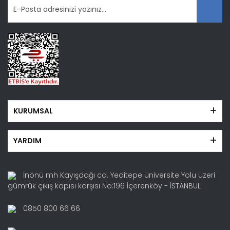
KURUMSAL
YARDIM
İnönü mh Kayışdağı cd. Yeditepe üniversite Yolu üzeri
gümrük çıkış kapısı karşısı No:196 İçerenköy - İSTANBUL
0850 800 66 66