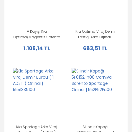
V Kayışı Kia
Kia Optıma Viraj Demir
Optıma/Magentıs Sorento
Lastiği Arka Orjinal |
Orjinal | 5717038010
555133S000
1.106,14 TL
683,51 TL
Kia Sportage Arka Viraj
Silindir Kapağı