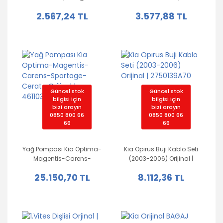
Cerato-Ceed Orijinal |
Carens Orijinal |
2.567,24 TL
3.577,88 TL
2481023050
2528725010
Güncel stok
Güncel stok
bilgisi için
bilgisi için
bizi arayın
bizi arayın
0850 800 66
0850 800 66
66
66
Yağ Pompası Kia Optima-
Kia Opırus Buji Kablo Seti
Magentis-Carens-
(2003-2006) Orijinal |
Sportage-Cerato Orijinal |
2750139A70
25.150,70 TL
8.112,36 TL
4611039000