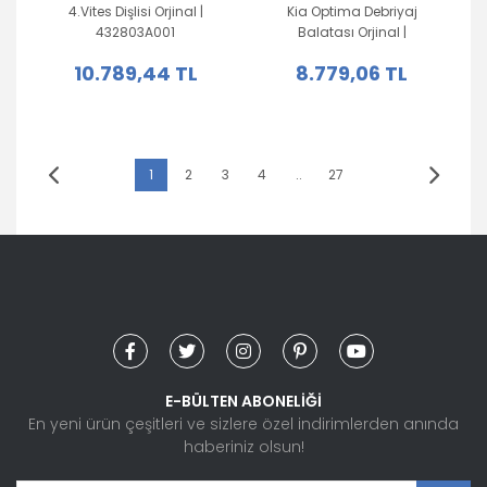
4.Vites Dişlisi Orjinal |
Kia Optima Debriyaj
432803A001
Balatası Orjinal |
4110039140
10.789,44 TL
8.779,06 TL
1
2
3
4
..
27
E-BÜLTEN ABONELİĞİ
En yeni ürün çeşitleri ve sizlere özel indirimlerden anında
haberiniz olsun!