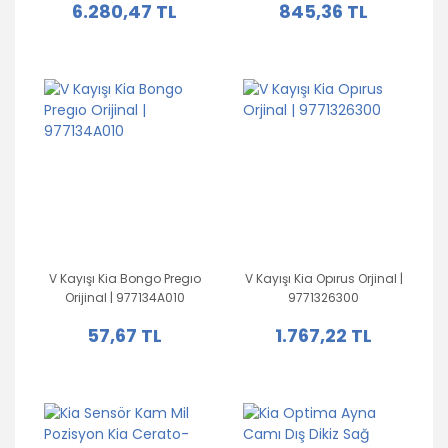
6.280,47 TL
845,36 TL
|
V Kayışı Kia Bongo Pregıo
V Kayışı Kia Opırus Orjinal |
Orijinal | 977134A010
9771326300
57,67 TL
1.767,22 TL