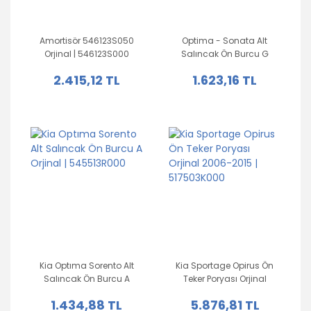
Amortisör 546123S050
Optima - Sonata Alt
Orjinal | 546123S000
Salıncak Ön Burcu G
Orjinal | 545842T000
2.415,12 TL
1.623,16 TL
Kia Optıma Sorento Alt
Kia Sportage Opirus Ön
Salıncak Ön Burcu A
Teker Poryası Orjinal
Orjinal | 545513R000
2006-2015 | 517503K000
1.434,88 TL
5.876,81 TL