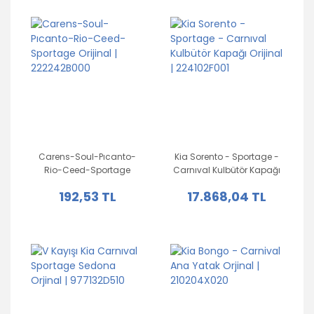
Opel
Peugeot
Porsche
Renault
Seat
Carens-Soul-Pıcanto-
Kia Sorento - Sportage -
Skoda
Rio-Ceed-Sportage
Carnıval Kulbütör Kapağı
Orijinal | 222242B000
Orijinal | 224102F001
Subaru
192,53 TL
17.868,04 TL
Suzuki
Tofaş
Toyota
Volkswagen