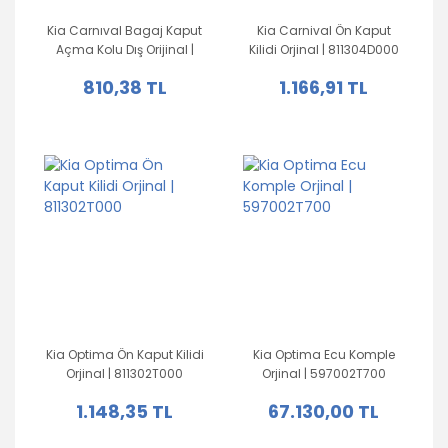
Kia Carnıval Bagaj Kaput
Kia Carnival Ön Kaput
Açma Kolu Dış Orijinal |
Kilidi Orjinal | 811304D000
817204D000
810,38 TL
1.166,91 TL
Kia Optima Ön Kaput Kilidi
Kia Optima Ecu Komple
Orjinal | 811302T000
Orjinal | 597002T700
1.148,35 TL
67.130,00 TL