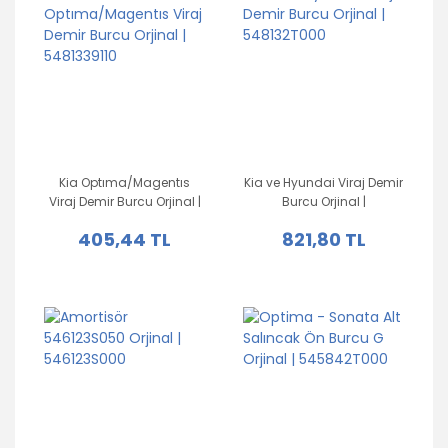
Kia Optıma/Magentıs
Kia ve Hyundai Viraj Demir
Viraj Demir Burcu Orjinal |
Burcu Orjinal |
5481339110
548132T000
405,44 TL
821,80 TL