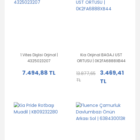
%75
indirim
1.Vites Dişlisi Orjinal |
Kia Orijinal BAGAJ UST
4325023207
ORTUSU | 0K2FA6888XB44
7.494,88 TL
3.469,41
13.877,65
TL
TL