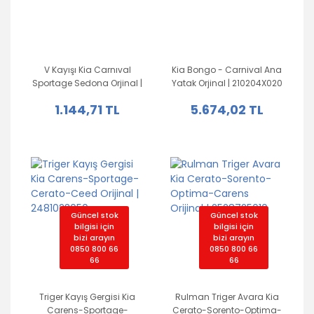
Volvo
PSA Grubu
Markalar
V Kayışı Kia Carnıval
Kia Bongo - Carnival Ana
Sportage Sedona Orjinal |
Yatak Orjinal | 210204X020
Tüm Markalara
977132D510
Uyumlu
1.144,71 TL
5.674,02 TL
Güncel stok
Güncel stok
bilgisi için
bilgisi için
bizi arayın
bizi arayın
0850 800 66
0850 800 66
66
66
Triger Kayış Gergisi Kia
Rulman Triger Avara Kia
Carens-Sportage-
Cerato-Sorento-Optima-