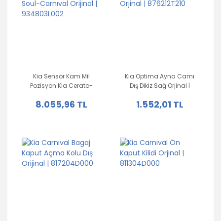
Kia Sensör Kam Mil
Kia Optima Ayna Camı
Pozisyon Kia Cerato-
Dış Dikiz Sağ Orjinal |
Soul-Carnıval Orijinal |
876212T210
8.055,96 TL
1.552,01 TL
934803L002