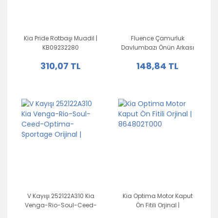
Kia Pride Rotbaşı Muadil |
Fluence Çamurluk
KB09232280
Davlumbazı Önün Arkası
Sol | 638430013R
310,07 TL
148,84 TL
V Kayışı 252122A310 Kia
Kia Optima Motor Kaput
Venga-Rio-Soul-Ceed-
Ön Fitili Orjinal |
Optima-Sportage Orijinal
864802T000