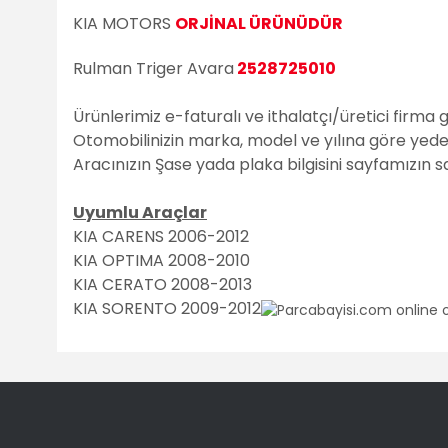
KIA MOTORS
ORJİNAL ÜRÜNÜDÜR
Rulman Triger Avara
2528725010
Ürünlerimiz e-faturalı ve ithalatçı/üretici firma 
Otomobilinizin marka, model ve yılına göre yedek 
Aracınızın Şase yada plaka bilgisini sayfamızın 
Uyumlu Araçlar
KIA CARENS 2006-2012
KIA OPTIMA 2008-2010
KIA CERATO 2008-2013
KIA SORENTO 2009-2012
Bu ürünün fiyat bilgisi, resim, ürün açıklamalarında ve diğ
Görüş ve önerileriniz için teşekkür ederiz.
Ürün resmi kalitesiz, bozuk veya görüntülenemiyor.