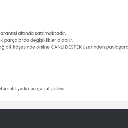
garantisi altında satılmaktadır.
parçalarda değişiklikler olabilir,
sağ alt köşesinde online CANLI DESTEK üzerinden paylaşarak
er konularda yetersiz gördüğünüz noktaları öneri formunu kullanarak tara
Bu ürüne ilk yorumu siz yapın!