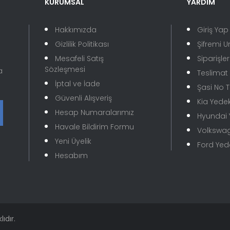
KURUMSAL
YARDIM
Yorum Yaz
Hakkımızda
Giriş Yap
Gizlilik Politikası
Şifremi 
Mesafeli Satış
Siparişle
Sözleşmesi
a
Teslimat B
İptal ve İade
Şasi No 
Güvenli Alışveriş
Kia Yede
Hesap Numaralarımız
Hyundai
Gönder
Havale Bildirim Formu
Volkswa
Yeni Üyelik
Ford Ye
Hesabım
ıdır.