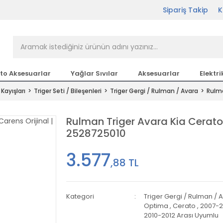
Sipariş Takip
K
rçası Bir Tıkla Elinizin
n en büyük parça sitesi
to Aksesuarlar
Yağlar Sıvılar
Aksesuarlar
Elektri
 Kayışları
Triger Seti / Bileşenleri
Triger Gergi / Rulman / Avara
Rulma
etsiz Kargo
Rulman Triger Avara Kia Cerat
2528725010
3.577
,88 TL
Kategori
Triger Gergi / Rulman / 
Optima
,
Cerato
,
2007-2
2010-2012 Arası Uyumlu