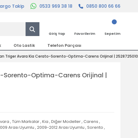
argo Takip
0533 969 38 18
0850 800 66 66
Giriş Yap
Favorilerim
Sepetim
k
Oto Lastik
Telefon Parçası
n Triger Avara Kia Cerato-Sorento-Optima-Carens Orijinal | 2528725010
o-Sorento-Optima-Carens Orijinal |
Avara
,
Tüm Markalar
,
Kia
,
Diğer Modeller
,
Carens
,
009 Arası Uyumlu
,
2009-2012 Arası Uyumlu
,
Sorento
,