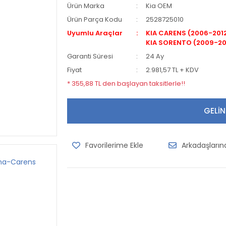
Ürün Marka
Kia OEM
Ürün Parça Kodu
2528725010
Uyumlu Araçlar
KIA CARENS (2006-2012
KIA SORENTO (2009-20
Garanti Süresi
24 Ay
Fiyat
2.981,57 TL + KDV
* 355,88 TL den başlayan taksitlerle!!
GELİN
Arkadaşları