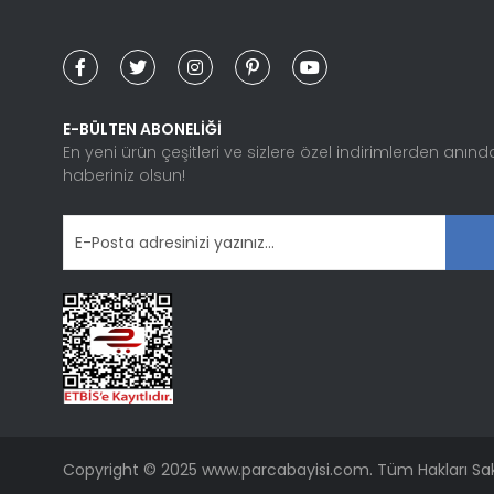
Ürün açıklamasında eksik bilgiler bulunuyor.
Ürün bilgilerinde hatalar bulunuyor.
Ürün fiyatı diğer sitelerden daha pahalı.
Bu ürüne benzer farklı alternatifler olmalı.
E-BÜLTEN ABONELİĞİ
En yeni ürün çeşitleri ve sizlere özel indirimlerden anınd
haberiniz olsun!
Copyright © 2025 www.parcabayisi.com. Tüm Hakları Sakl