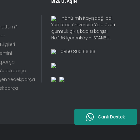
BİZE ULAŞIN
İnönü mh Kayışdağı cd.
Yeditepe üniversite Yolu üzeri
Unuttum?
gümrük çıkış kapısı karşısı
rim
No:196 İçerenköy - İSTANBUL
ilgileri
0850 800 66 66
Temini
kparça
 Yedekparça
gen Yedekparça
dekparça
Canlı Destek