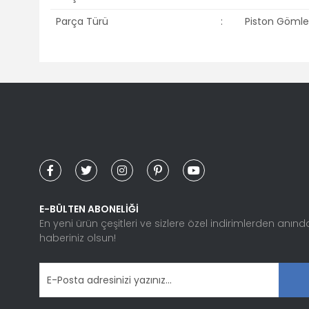
Parça Türü
:
Piston Gömle
Bu ürünün fiyat bilgisi, resim, ürün açıklamalarında ve diğ
Görüş ve önerileriniz için teşekkür ederiz.
Ürün resmi kalitesiz, bozuk veya görüntülenemiyor.
Ürün açıklamasında eksik bilgiler bulunuyor.
Ürün bilgilerinde hatalar bulunuyor.
Ürün fiyatı diğer sitelerden daha pahalı.
Bu ürüne benzer farklı alternatifler olmalı.
E-BÜLTEN ABONELİĞİ
En yeni ürün çeşitleri ve sizlere özel indirimlerden anınd
haberiniz olsun!