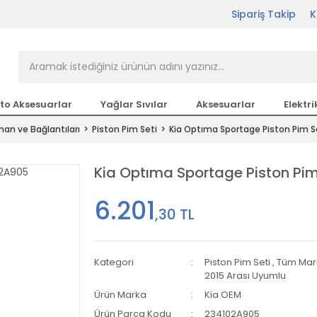
Sipariş Takip
K
rçası Bir Tıkla Elinizin
n en büyük parça sitesi
to Aksesuarlar
Yağlar Sıvılar
Aksesuarlar
Elektri
man ve Bağlantıları
Piston Pim Seti
Kia Optıma Sportage Piston Pim Se
etsiz Kargo
Kia Optıma Sportage Piston Pim 
6.201
,30 TL
Kategori
Piston Pim Seti
,
Tüm Mar
2015 Arası Uyumlu
Ürün Marka
Kia OEM
Ürün Parça Kodu
234102A905