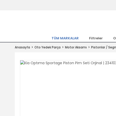
Tüm Marka Model Araçların Yedekpa
Altında
Hemen Üye Ol 15TL Kazan!
300.000 Kalem Parça ile Türkiye'ni
TÜM MARKALAR
Filtreler
O
Tıkla Al, Mutlu Kal!
Anasayfa
Oto Yedek Parça
Motor Aksamı
Pistonlar / Seg
1.500TL ve Üzeri Alışverişlerde Ücr