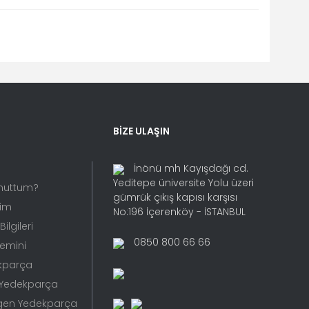
fımıza iletebilirsiniz.
BİZE ULAŞIN
İnönü mh Kayışdağı cd.
Yeditepe üniversite Yolu üzeri
Unuttum?
gümrük çıkış kapısı karşısı
rim
No:196 İçerenköy - İSTANBUL
ilgileri
0850 800 66 66
Temini
kparça
 Yedekparça
gen Yedekparça