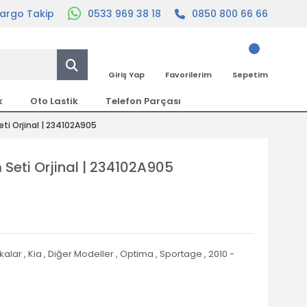
argo Takip
0533 969 38 18
0850 800 66 66
Giriş Yap
Favorilerim
Sepetim
k
Oto Lastik
Telefon Parçası
ti Orjinal | 234102A905
Seti Orjinal | 234102A905
kalar
,
Kia
,
Diğer Modeller
,
Optima
,
Sportage
,
2010 -