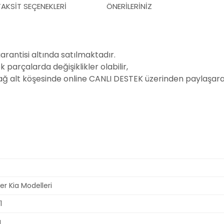
TAKSIT SEÇENEKLERI
ÖNERILERINIZ
garantisi altında satılmaktadır.
parçalarda değişiklikler olabilir,
sağ alt köşesinde online CANLI DESTEK üzerinden paylaşarak
er Kia Modelleri
1
ı