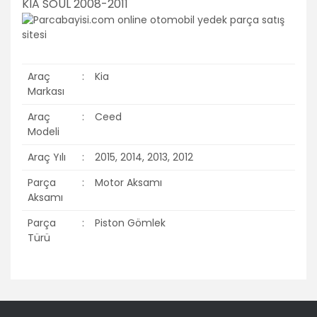
KIA SOUL 2008-2011
Araç
:
Kia
Markası
Araç
:
Ceed
Modeli
Araç Yılı
:
2015, 2014, 2013, 2012
Parça
:
Motor Aksamı
Aksamı
Parça
:
Piston Gömlek
Türü
Bu ürünün fiyat bilgisi, resim, ürün açıklamalarında ve diğer
konularda yetersiz gördüğünüz noktaları öneri formunu
Bu ürüne ilk yorumu siz yapın!
kullanarak tarafımıza iletebilirsiniz.