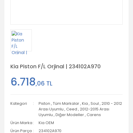
Kia Piston F/L Orjinal | 234102A970
6.718
,06 TL
Kategori
Piston
,
Tüm Markalar
,
Kia
,
Soul
,
2010 - 2012
Arası Uyumlu
,
Ceed
,
2012-2015 Arası
Uyumlu
,
Diğer Modeller
,
Carens
Ürün Marka
Kia OEM
Ürün Parça
234102A970