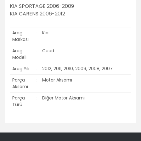
KIA SPORTAGE 2006-2009
KIA CARENS 2006-2012
Araç
:
Kia
Markası
Araç
:
Ceed
Modeli
Araç Yılı
:
2012, 2011, 2010, 2009, 2008, 2007
Parça
:
Motor Aksamı
Aksamı
Parça
:
Diğer Motor Aksamı
Türü
Bu ürünün fiyat bilgisi, resim, ürün açıklamalarında ve diğer
konularda yetersiz gördüğünüz noktaları öneri formunu
Bu ürüne ilk yorumu siz yapın!
kullanarak tarafımıza iletebilirsiniz.