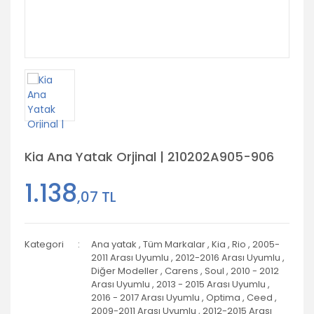
Harley
Soul
XC 90
Nemo
Scenic
Scirocco
Accent
Si
Tablet Kılıfları
Tü
Tel
Wrangler
Davidson
Kı
Uy
Pa
Pedal 
Stonic
Tiguan
Santa Fe
Vo
Ka
Telefon Kılıfları
K
Honda
Mu
Stick
Si
Niro
Tuscon
Ta
Yedek Parçalar
Tü
Port Bag
Hyundai
Ma
Uy
Te
Matrix
Venga
Se
Ak
Jeep
H100
Stinger
Tu
Stick
Kia
Dü
Bongo
Accent
Kia Ana Yatak Orjinal | 210202A905-906
Land Rover
Vi
Elantra
Diğ
Dü
1.138
Mazda
,07 TL
H1
Tü
Mercedes
Uy
Tucson
Kategori
Ana yatak
,
Tüm Markalar
,
Kia
,
Rio
,
2005-
Mini Cooper
2011 Arası Uyumlu
,
2012-2016 Arası Uyumlu
,
Tü
Diğer Modeller
,
Carens
,
Soul
,
2010 - 2012
Mitsubishi
Uy
Arası Uyumlu
,
2013 - 2015 Arası Uyumlu
,
2016 - 2017 Arası Uyumlu
,
Optima
,
Ceed
,
Nissan
2009-2011 Arası Uyumlu
,
2012-2015 Arası