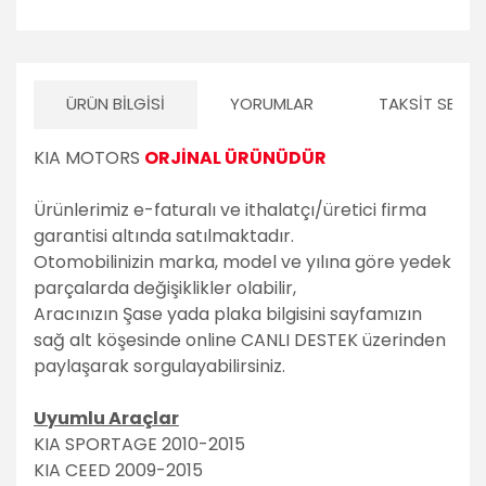
Volvo
PSA Grubu
Markalar
ÜRÜN BILGISI
YORUMLAR
TAKSIT SEÇEN
Tüm Markalara
KIA MOTORS
ORJİNAL ÜRÜNÜDÜR
Uyumlu
Ürünlerimiz e-faturalı ve ithalatçı/üretici firma
garantisi altında satılmaktadır.
Otomobilinizin marka, model ve yılına göre yedek
parçalarda değişiklikler olabilir,
Aracınızın Şase yada plaka bilgisini sayfamızın
sağ alt köşesinde online CANLI DESTEK üzerinden
paylaşarak sorgulayabilirsiniz.
Uyumlu Araçlar
KIA SPORTAGE 2010-2015
KIA CEED 2009-2015