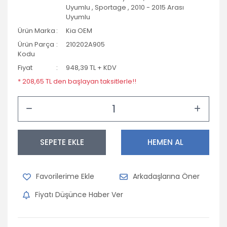
Uyumlu
,
Sportage
,
2010 - 2015 Arası
Opel
Uyumlu
Ürün Marka
Kia OEM
Peugeot
Ürün Parça
210202A905
Porsche
Kodu
Fiyat
948,39 TL + KDV
Renault
* 208,65 TL den başlayan taksitlerle!!
Seat
Skoda
Subaru
SEPETE EKLE
HEMEN AL
Suzuki
Arkadaşlarına Öner
Tofaş
Fiyatı Düşünce Haber Ver
Toyota
Volkswagen