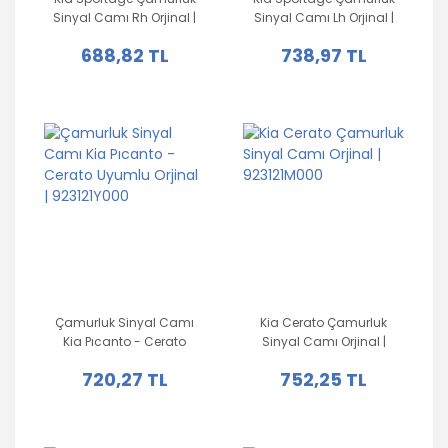
Sinyal Camı Rh Orjinal |
Sinyal Camı Lh Orjinal |
925121F110
925111F110
688,82 TL
738,97 TL
Çamurluk Sinyal Camı
Kia Cerato Çamurluk
Kia Pıcanto - Cerato
Sinyal Camı Orjinal |
Uyumlu Orjinal |
923121M000
720,27 TL
752,25 TL
923121Y000