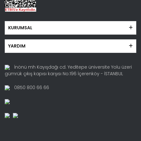
KURUMSAL
YARDIM
İnönü mh Kayışdağı cd. Yeditepe üniversite Yolu üzeri
gümrük çıkış kapısı karşısı No:196 İçerenköy - İSTANBUL
0850 800 66 66