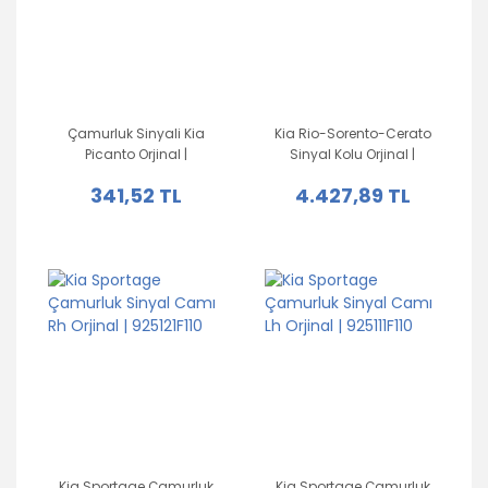
Çamurluk Sinyali Kia
Kia Rio-Sorento-Cerato
Picanto Orjinal |
Sinyal Kolu Orjinal |
9233025500
934103S631
341,52 TL
4.427,89 TL
Kia Sportage Çamurluk
Kia Sportage Çamurluk