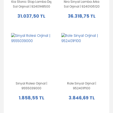
Kia Stonic Stop Lamba Dış
Niro Sinyal Lamba Arka
Sol Orijinal | 92401H8500
Sol Orjinal | 92401G5120
31.037,50 TL
36.318,75 TL
Sinyal Rolesi Orjinal |
Role Sinyal Orjinal |
9555039000
952401P100
1.858,55 TL
3.846,69 TL