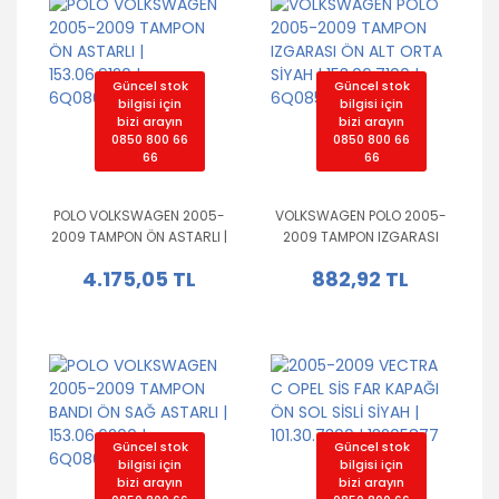
Güncel stok
Güncel stok
bilgisi için
bilgisi için
bizi arayın
bizi arayın
0850 800 66
0850 800 66
66
66
POLO VOLKSWAGEN 2005-
VOLKSWAGEN POLO 2005-
2009 TAMPON ÖN ASTARLI |
2009 TAMPON IZGARASI
153.06.9120 |
ÖN ALT ORTA SİYAH |
4.175,05 TL
882,92 TL
6Q0807217EGRU
153.06.7100 |
6Q0853677B9B9
Güncel stok
Güncel stok
bilgisi için
bilgisi için
bizi arayın
bizi arayın