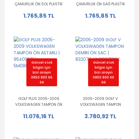
ÇAMURLUK ÖN SOL PLASTİK
ÇAMURLUK ÖN SAĞ PLASTİK
| CL-05510 | 631014270R
| CL-05500 | 631003362R
1.765,85 TL
1.765,85 TL
Güncel stok
Güncel stok
bilgisi için
bilgisi için
bizi arayın
bizi arayın
0850 800 66
0850 800 66
66
66
GOLF PLUS 2005-2009
2005-2009 GOLF V
VOLKSWAGEN TAMPON ÖN
VOLKSWAGEN TAMPON
ASTARLI | 95400531 |
DEMİRİ ÖN SAC | 832070 |
11.076,16 TL
3.780,92 TL
5M0807217EGRU
1K0807109C