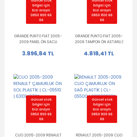
Güncel stok
Güncel stok
bilgisi için
bilgisi için
bizi arayın
bizi arayın
0850 800 66
0850 800 66
66
66
GRANDE PUNTO FIAT 2005-
GRANDE PUNTO FIAT 2005-
2009 PANEL ÖN SACLI
2009 TAMPON ÖN ASTARLI |
PLASTİK | 10IFR0110287 |
061.09.9120 | 71777603
3.896,84 TL
4.818,41 TL
50520117
Güncel stok
Güncel stok
bilgisi için
bilgisi için
bizi arayın
bizi arayın
0850 800 66
0850 800 66
66
66
CLIO 2005-2009 RENAULT
RENAULT 2005-2009 CLIO