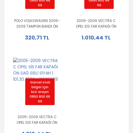
0850 800 66
0850 800 66
66
66
POLO VOLKSWAGEN 2005-
2005-2009 VECTRA C
2009 TAMPON BANDI ÖN
OPEL SİS FAR KAPAĞI ÖN
SAĞ ASTARLI | 153.06.6200
SOL SİSLİ SİYAH |
320,71 TL
1.010,44 TL
| 6Q08077189B9
101.30.7300 | 13205877
Güncel stok
bilgisi için
bizi arayın
0850 800 66
66
2005-2009 VECTRA C
OPEL SİS FAR KAPAĞI ÖN
SAĞ SİSLİ SİYAH |