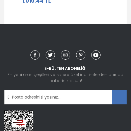
1.010,44 TL
101.30.7200 | 13205878
E-BÜLTEN ABONELİĞİ
En yeni ürün çeşitleri ve sizlere özel indirimlerden anında
haberiniz olsun!