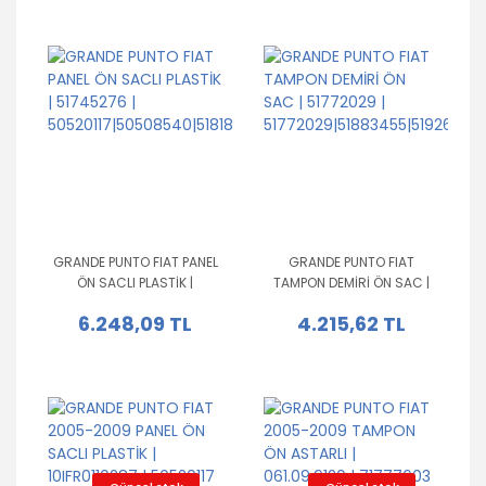
GRANDE PUNTO FIAT PANEL
GRANDE PUNTO FIAT
ÖN SACLI PLASTİK |
TAMPON DEMİRİ ÖN SAC |
51745276 |
51772029 |
6.248,09 TL
4.215,62 TL
50520117|50508540|51818308
51772029|51883455|51926332