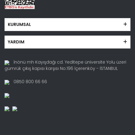
KURUMSAL
YARDIM
İnönü mh Kayışdağı cd. Yeditepe üniversite Yolu üzeri
gümrük çıkış kapısı karşısı No:196 İçerenköy - İSTANBUL
0850 800 66 66