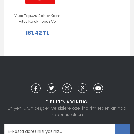
66
Vites Topuzu Sahler Krom
Vites Körük Topuz Ve
Çerçeve Seti Tofaş Doğan
181,42 TL
Uyumlu
E-BÜLTEN ABONELİĞİ
En yeni ürün çeşitleri ve sizlere özel indirimlerden anında
haberiniz olsun!