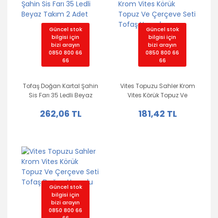
Güncel stok
Güncel stok
bilgisi için
bilgisi için
bizi arayın
bizi arayın
0850 800 66
0850 800 66
66
66
Tofaş Doğan Kartal Şahin
Vites Topuzu Sahler Krom
Sis Farı 35 Ledli Beyaz
Vites Körük Topuz Ve
Takım 2 Adet
Çerçeve Seti Tofaş
262,06 TL
181,42 TL
Uyumlu
Güncel stok
bilgisi için
bizi arayın
0850 800 66