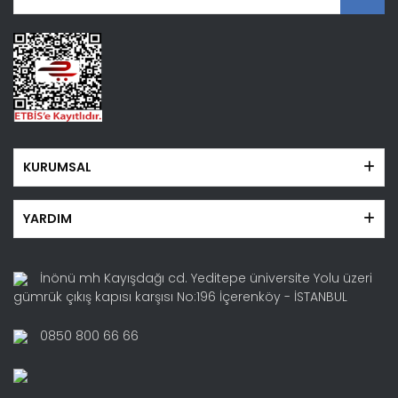
KURUMSAL
YARDIM
İnönü mh Kayışdağı cd. Yeditepe üniversite Yolu üzeri
gümrük çıkış kapısı karşısı No:196 İçerenköy - İSTANBUL
0850 800 66 66