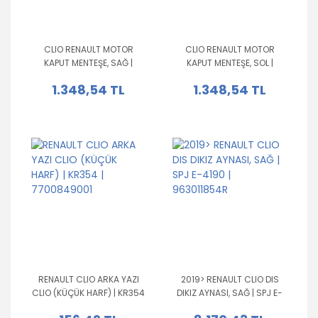
CLIO RENAULT MOTOR
CLIO RENAULT MOTOR
KAPUT MENTEŞE, SAĞ |
KAPUT MENTEŞE, SOL |
654000028R |
654014986R |
1.348,54 TL
1.348,54 TL
654000028R|654000028R|
654014986R|654014986R|
RENAULT CLIO ARKA YAZI
2019> RENAULT CLIO DIS
CLIO (KÜÇÜK HARF) | KR354
DIKIZ AYNASI, SAĞ | SPJ E-
| 7700849001
4190 | 963011854R