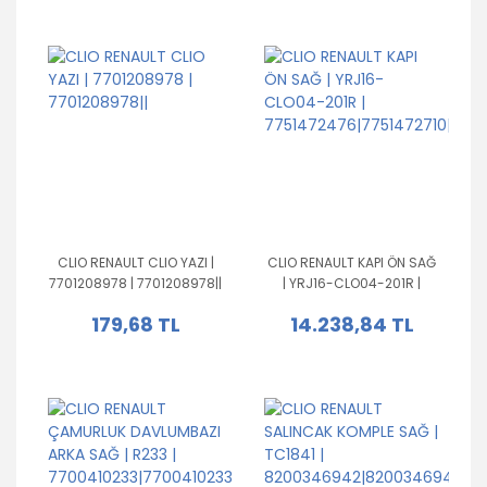
CLIO RENAULT CLIO YAZI |
CLIO RENAULT KAPI ÖN SAĞ
7701208978 | 7701208978||
| YRJ16-CLO04-201R |
7751472476|7751472710|77514709
179,68 TL
14.238,84 TL