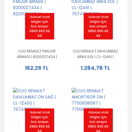
Güncel stok
Güncel stok
bilgisi için
bilgisi için
bizi arayın
bizi arayın
0850 800 66
0850 800 66
66
66
CLIO RENAULT PANJUR
CLIO RENAULT DAVLUMBAZ
ARMASI | 8200027424 |
ARKA SOL | CL-12461 |
8200027424||
767498752R||
162,29 TL
1.284,78 TL
Güncel stok
Güncel stok
bilgisi için
bilgisi için
bizi arayın
bizi arayın
0850 800 66
0850 800 66
66
66