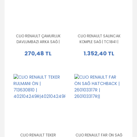
CLIO RENAULT ÇAMURLUK
CLIO RENAULT SALINCAK
DAVLUMBAZI ARKA SAĞ |
KOMPLE SAĞ | TC1841 |
R233 |
8200346942|8200346942|82006
270,48 TL
1.352,40 TL
7700410233|7700410233|
CLIO RENAULT TEKER
CLIO RENAULT FAR ÖN SAĞ