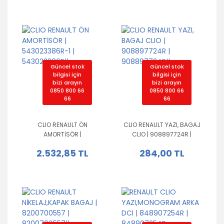
Güncel stok
Güncel stok
bilgisi için
bilgisi için
bizi arayın
bizi arayın
0850 800 66
0850 800 66
66
66
CLIO RENAULT ÖN
CLIO RENAULT YAZI, BAGAJ
AMORTİSÖR |
CLIO | 908897724R |
543023386R-1 |
908897724R||
2.532,85 TL
284,00 TL
543023386R||