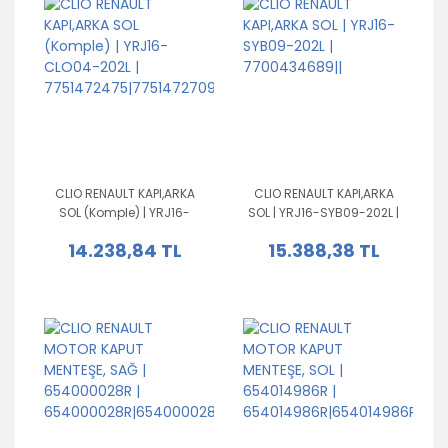
CLIO RENAULT KAPI,ARKA
CLIO RENAULT KAPI,ARKA
SOL (Komple) | YRJ16-
SOL | YRJ16-SYB09-202L |
CLO04-202L |
7700434689||
14.238,84 TL
15.388,38 TL
7751472475|7751472709|7751472705