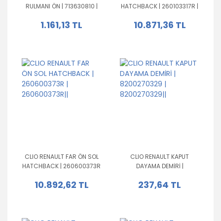
RULMANI ÖN | 713630810 |
HATCHBACK | 260103317R |
402104249R|402104249R|402102977R
260103317R||
1.161,13 TL
10.871,36 TL
CLIO RENAULT FAR ÖN SOL
CLIO RENAULT KAPUT
HATCHBACK | 260600373R
DAYAMA DEMİRİ |
| 260600373R||
8200270329 |
10.892,62 TL
237,64 TL
8200270329||