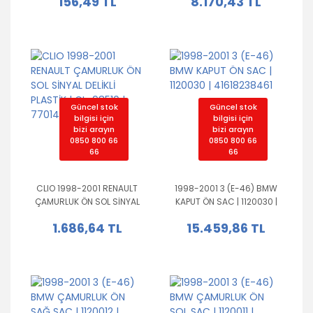
156,49 TL
8.170,43 TL
Güncel stok
Güncel stok
bilgisi için
bilgisi için
bizi arayın
bizi arayın
0850 800 66
0850 800 66
66
66
CLIO 1998-2001 RENAULT
1998-2001 3 (E-46) BMW
ÇAMURLUK ÖN SOL SİNYAL
KAPUT ÖN SAC | 1120030 |
DELİKLİ PLASTİK | CL-98510 |
41618238461
1.686,64 TL
15.459,86 TL
7701473025