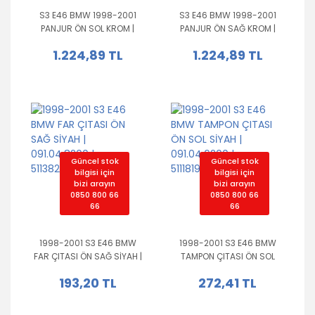
S3 E46 BMW 1998-2001
S3 E46 BMW 1998-2001
PANJUR ÖN SOL KROM |
PANJUR ÖN SAĞ KROM |
091.04.8380 | 51137042961
091.04.8280 | 51137042962
1.224,89 TL
1.224,89 TL
Güncel stok
Güncel stok
bilgisi için
bilgisi için
bizi arayın
bizi arayın
0850 800 66
0850 800 66
66
66
1998-2001 S3 E46 BMW
1998-2001 S3 E46 BMW
FAR ÇITASI ÖN SAĞ SİYAH |
TAMPON ÇITASI ÖN SOL
091.04.8200 |
SİYAH | 091.04.6200 |
193,20 TL
272,41 TL
51138208486
51118195290