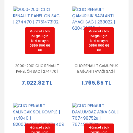
Güncel stok
Güncel stok
bilgisi için
bilgisi için
bizi arayın
bizi arayın
0850 800 66
0850 800 66
66
66
2000-2001 CLIO RENAULT
CLIO RENAULT ÇAMURLUK
PANEL ÖN SAC | 274470 |
BAĞLANTI AYAĞI SAĞ |
7751473102
268022 | 620430255R||
7.022,82 TL
1.765,85 TL
Güncel stok
Güncel stok
bilgisi için
bilgisi için