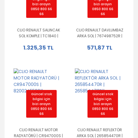
bizi arayın
bizi arayın
0850 800 66
0850 800 66
66
66
CLIO RENAULT SALINCAK
CLIO RENAULT DAVLUMBAZ
SOL KOMPLE | TC1840 |
ARKA SOL | 767498752R |
8200744091|8200744091|
767498752R||
1.325,35 TL
571,87 TL
Güncel stok
Güncel stok
bilgisi için
bilgisi için
bizi arayın
bizi arayın
0850 800 66
0850 800 66
66
66
CLIO RENAULT MOTOR
CLIO RENAULT REFLEKTÖR
RADYATÖRÜ | CR947000S |
ARKA SOL | 265854470R |