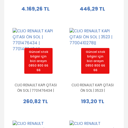
8200245596||
265854470R||
4.169,26 TL
446,29 TL
Güncel stok
Güncel stok
bilgisi için
bilgisi için
bizi arayın
bizi arayın
0850 800 66
0850 800 66
66
66
CLIO RENAULT KAPI ÇITASI
CLIO RENAULT KAPI ÇITASI
ÖN SOL | 7701476434 |
ÖN SOL | 3523 |
7701476434||
7700410278||
260,82 TL
193,20 TL