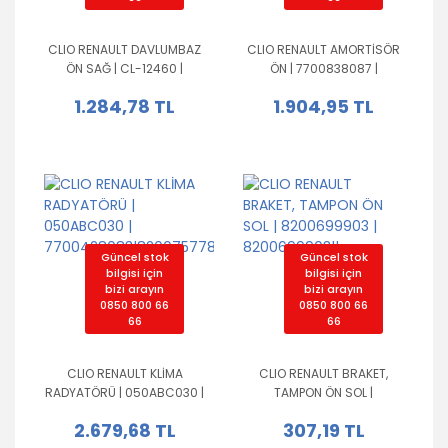
CLIO RENAULT DAVLUMBAZ
CLIO RENAULT AMORTİSÖR
ÖN SAĞ | CL-12460 |
ÖN | 7700838087 |
767483362R||
7700838087||
1.284,78 TL
1.904,95 TL
Güncel stok
Güncel stok
bilgisi için
bilgisi için
bizi arayın
bizi arayın
0850 800 66
0850 800 66
66
66
CLIO RENAULT KLİMA
CLIO RENAULT BRAKET,
RADYATÖRÜ | 050ABC030 |
TAMPON ÖN SOL |
7700428083|8200757789|
8200699903 |
2.679,68 TL
307,19 TL
8200699903||