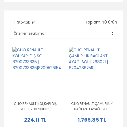
Toplam 48 ürün
Stoktakiler
CLIO RENAULT KOL,KAPI DIŞ
CLIO RENAULT ÇAMURLUK
SOL | 8200733836 |
BAĞLANTI AYAĞI SOL |
8200733836|8200526154|
268021 | 620428625R||
224,11 TL
1.765,85 TL