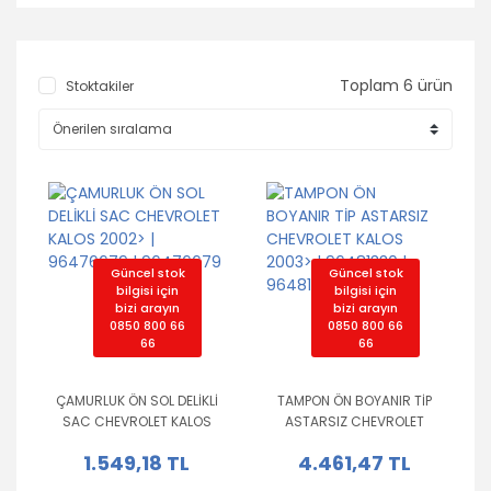
Toplam 6 ürün
Stoktakiler
Güncel stok
Güncel stok
bilgisi için
bilgisi için
bizi arayın
bizi arayın
0850 800 66
0850 800 66
66
66
ÇAMURLUK ÖN SOL DELİKLİ
TAMPON ÖN BOYANIR TİP
SAC CHEVROLET KALOS
ASTARSIZ CHEVROLET
2002> | 96476679 |
KALOS 2003> | 96481330 |
1.549,18 TL
4.461,47 TL
96476679
96481330