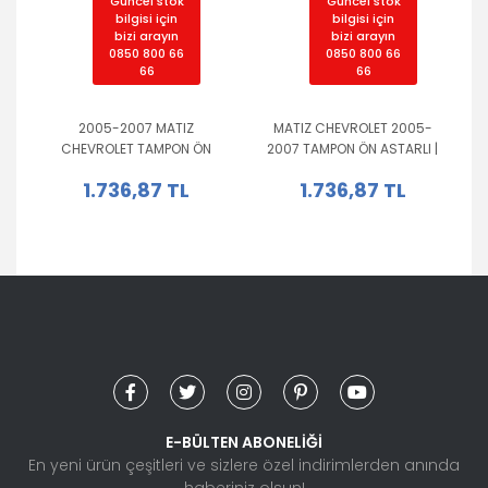
Güncel stok
Güncel stok
bilgisi için
bilgisi için
bizi arayın
bizi arayın
0850 800 66
0850 800 66
66
66
2005-2007 MATIZ
MATIZ CHEVROLET 2005-
CHEVROLET TAMPON ÖN
2007 TAMPON ÖN ASTARLI |
ASTARLI | 211.01.9100 |
211.01.9120 | 96600617
1.736,87 TL
1.736,87 TL
96600617
E-BÜLTEN ABONELİĞİ
En yeni ürün çeşitleri ve sizlere özel indirimlerden anında