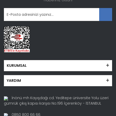
haberiniz olsun!
KURUMSAL
YARDIM
İnönü mh Kayışdağı cd. Yeditepe üniversite Yolu üzeri
gümrük çıkış kapısı karşısı No:196 İçerenköy - İSTANBUL
0850 800 66 66