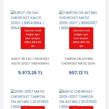
Güncel stok
Güncel stok
bilgisi için
bilgisi için
bizi arayın
bizi arayın
0850 800 66
0850 800 66
66
66
KAPUT ÖN SAC CHEVROLET
TAMPON ÖN ASTARLI
KALOS 2002> | 96540894 |
CHEVROLET MATIZ 2005-
96540894
2007 | 96600617 |
5.973,26 TL
907,13 TL
96600617