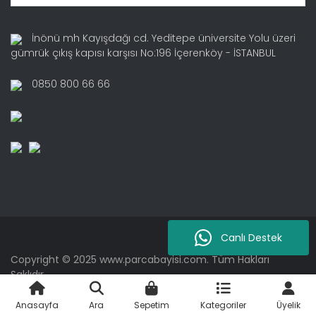
İnönü mh Kayışdağı cd. Yeditepe üniversite Yolu üzeri
gümrük çıkış kapısı karşısı No:196 İçerenköy - İSTANBUL
0850 800 66 66
Canlı Destek
Copyright © 2025 www.parcabayisi.com. Tüm Hakları
Saklıdır.
Anasayfa
Ara
Sepetim
Kategoriler
Üyelik
ile
ideasoft
e-