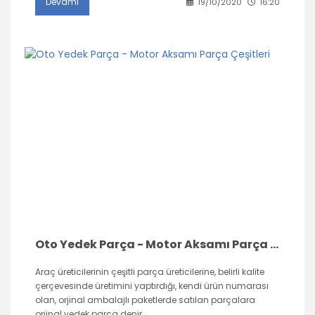
Devamı
19/10/2020
16:20
Oto Yedek Parça - Motor Aksamı Parça Çeşitleri
Araç üreticilerinin çeşitli parça üreticilerine, belirli kalite
çerçevesinde üretimini yaptırdığı, kendi ürün numarası
olan, orjinal ambalajlı paketlerde satılan parçalara
orjinal yedek parça denir.