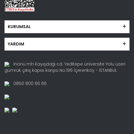
KURUMSAL
YARDIM
İnönü mh Kayışdağı cd. Yeditepe üniversite Yolu üzeri
gümrük çıkış kapısı karşısı No:196 İçerenköy - İSTANBUL
0850 800 66 66