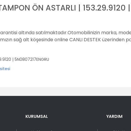
AMPON ÖN ASTARLI | 153.29.9120
garantisi altında satılmaktadır.
Otomobilinizin marka, model
amızın sağ alt köşesinde online CANLI DESTEK üzerinden pay
9.9120 | 5N0807217ENGRU
er konularda yetersiz gördüğünüz noktaları öneri formunu kullanarak tara
Bu ürüne ilk yorumu siz yapın!
KURUMSAL
YARDIM
Yorum Yaz