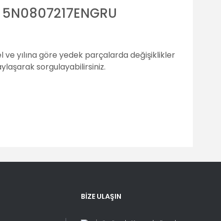
 | 5N0807217ENGRU
 ve yılına göre yedek parçalarda değişiklikler
laşarak sorgulayabilirsiniz.
fımıza iletebilirsiniz.
BİZE ULAŞIN