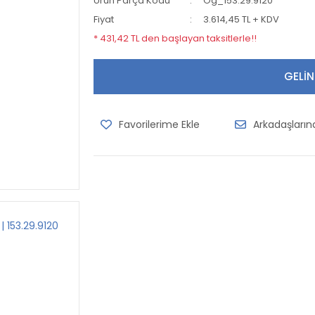
Ürün Parça Kodu
Og_153.29.9120
Fiyat
3.614,45 TL + KDV
* 431,42 TL den başlayan taksitlerle!!
GELİN
Arkadaşları