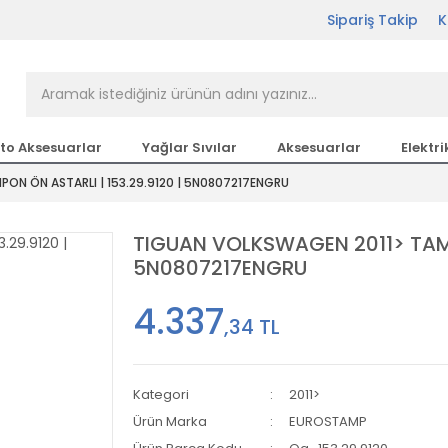
Sipariş Takip
K
rçası Bir Tıkla Elinizin
n en büyük parça sitesi
to Aksesuarlar
Yağlar Sıvılar
Aksesuarlar
Elektri
ON ÖN ASTARLI | 153.29.9120 | 5N0807217ENGRU
etsiz Kargo
TIGUAN VOLKSWAGEN 2011> TAMPO
5N0807217ENGRU
4.337
,34 TL
Kategori
2011>
Ürün Marka
EUROSTAMP