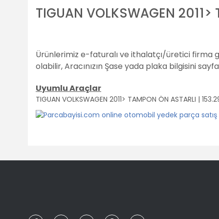
TIGUAN VOLKSWAGEN 2011> T
Ürünlerimiz e-faturalı ve ithalatçı/üretici firma 
olabilir,
Aracınızın Şase yada plaka bilgisini sayf
Uyumlu Araçlar
TIGUAN VOLKSWAGEN 2011> TAMPON ÖN ASTARLI | 153.2
Bu ürünün fiyat bilgisi, resim, ürün açıklamalarında ve diğ
Görüş ve önerileriniz için teşekkür ederiz.
Ürün resmi kalitesiz, bozuk veya görüntülenemiyor.
Ürün açıklamasında eksik bilgiler bulunuyor.
Ürün bilgilerinde hatalar bulunuyor.