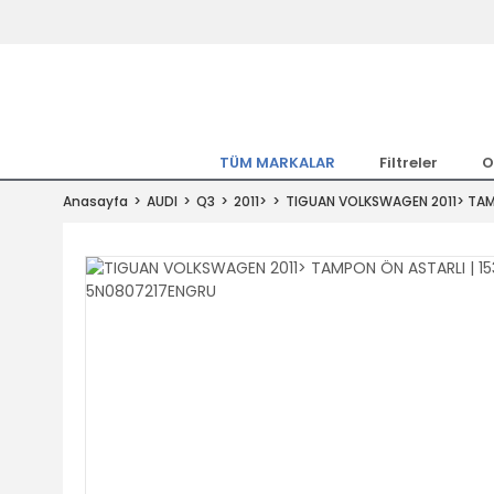
Tüm Marka Model Araçların Yedekpa
Altında
Hemen Üye Ol 15TL Kazan!
300.000 Kalem Parça ile Türkiye'ni
TÜM MARKALAR
Filtreler
O
Tıkla Al, Mutlu Kal!
Anasayfa
AUDI
Q3
2011>
TIGUAN VOLKSWAGEN 2011> TAMP
1.500TL ve Üzeri Alışverişlerde Ücr