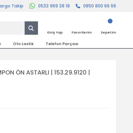
argo Takip
0533 969 38 18
0850 800 66 66
Giriş Yap
Favorilerim
Sepetim
k
Oto Lastik
Telefon Parçası
N ÖN ASTARLI | 153.29.9120 |