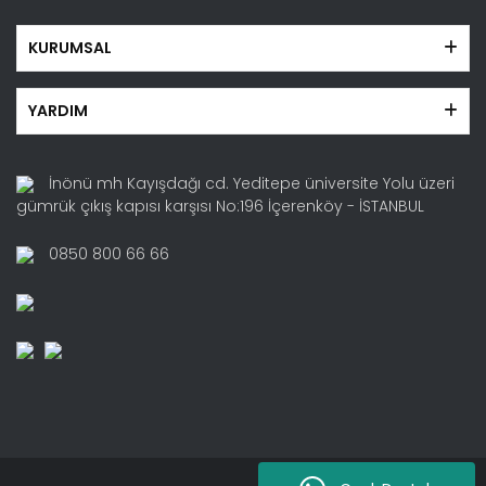
KURUMSAL
YARDIM
İnönü mh Kayışdağı cd. Yeditepe üniversite Yolu üzeri
gümrük çıkış kapısı karşısı No:196 İçerenköy - İSTANBUL
0850 800 66 66