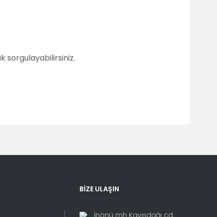
 sorgulayabilirsiniz.
fımıza iletebilirsiniz.
BİZE ULAŞIN
İnönü mh Kayışdağı cd.