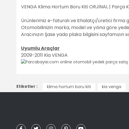
VENGA Klima Hortum Boru Kiti ORJİNAL | Parça 
Ürünlerimiz e-faturalı ve ithalatçı/üretici firma 
Otomobilinizin marka, model ve yılına göre yedek 
Aracınızın Şase yada plaka bilgisini sayfamızın 
Uyumlu Araçlar
2009-2011 Kia VENGA
Bu ürünün fiyat bilgisi, resim, ürün açıklamalarında ve diğ
Görüş ve önerileriniz için teşekkür ederiz.
Etiketler :
klima hortum boru kiti
kia venga
Ürün resmi kalitesiz, bozuk veya görüntülenemiyor.
Ürün açıklamasında eksik bilgiler bulunuyor.
Ürün bilgilerinde hatalar bulunuyor.
Ürün fiyatı diğer sitelerden daha pahalı.
Bu ürüne benzer farklı alternatifler olmalı.