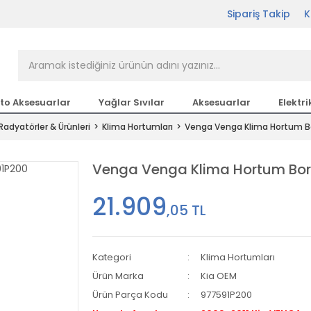
Sipariş Takip
K
rçası Bir Tıkla Elinizin
n en büyük parça sitesi
to Aksesuarlar
Yağlar Sıvılar
Aksesuarlar
Elektri
Radyatörler & Ürünleri
Klima Hortumları
Venga Venga Klima Hortum Bor
etsiz Kargo
Venga Venga Klima Hortum Boru 
21.909
,05 TL
Kategori
Klima Hortumları
Ürün Marka
Kia OEM
Ürün Parça Kodu
977591P200