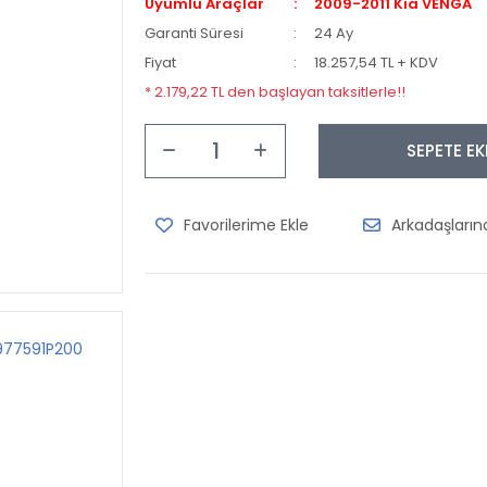
Uyumlu Araçlar
2009-2011 Kia VENGA
Garanti Süresi
24 Ay
Fiyat
18.257,54 TL + KDV
* 2.179,22 TL den başlayan taksitlerle!!
SEPETE EK
Arkadaşları