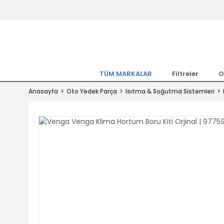
Tüm Marka Model Araçların Yedekpa
Altında
Hemen Üye Ol 15TL Kazan!
300.000 Kalem Parça ile Türkiye'ni
TÜM MARKALAR
Filtreler
O
Tıkla Al, Mutlu Kal!
Anasayfa
Oto Yedek Parça
Isıtma & Soğutma Sistemleri
1.500TL ve Üzeri Alışverişlerde Ücr