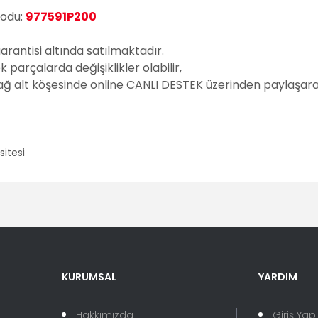
Kodu:
977591P200
garantisi altında satılmaktadır.
parçalarda değişiklikler olabilir,
sağ alt köşesinde online CANLI DESTEK üzerinden paylaşarak
er konularda yetersiz gördüğünüz noktaları öneri formunu kullanarak tara
Bu ürüne ilk yorumu siz yapın!
Yorum Yaz
KURUMSAL
YARDIM
Hakkımızda
Giriş Yap