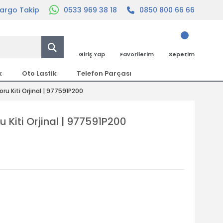
argo Takip
0533 969 38 18
0850 800 66 66
Giriş Yap
Favorilerim
Sepetim
k
Oto Lastik
Telefon Parçası
u Kiti Orjinal | 977591P200
Kiti Orjinal | 977591P200