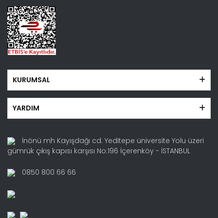
Gönder
KURUMSAL
YARDIM
İnönü mh Kayışdağı cd. Yeditepe üniversite Yolu üzeri
gümrük çıkış kapısı karşısı No:196 İçerenköy - İSTANBUL
0850 800 66 66