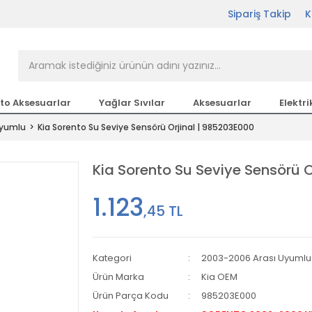
Sipariş Takip
K
rçası Bir Tıkla Elinizin
n en büyük parça sitesi
to Aksesuarlar
Yağlar Sıvılar
Aksesuarlar
Elektri
Uyumlu
Kia Sorento Su Seviye Sensörü Orjinal | 985203E000
etsiz Kargo
Kia Sorento Su Seviye Sensörü 
1.123
,45 TL
Kategori
2003-2006 Arası Uyumlu
Ürün Marka
Kia OEM
Ürün Parça Kodu
985203E000