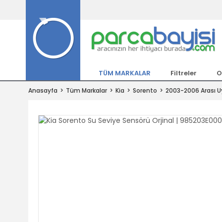
Tüm Marka Model Araçların Yedekpa
Altında
Hemen Üye Ol 15TL Kazan!
300.000 Kalem Parça ile Türkiye'ni
TÜM MARKALAR
Filtreler
O
Tıkla Al, Mutlu Kal!
Anasayfa
Tüm Markalar
Kia
Sorento
2003-2006 Arası 
1.500TL ve Üzeri Alışverişlerde Ücr