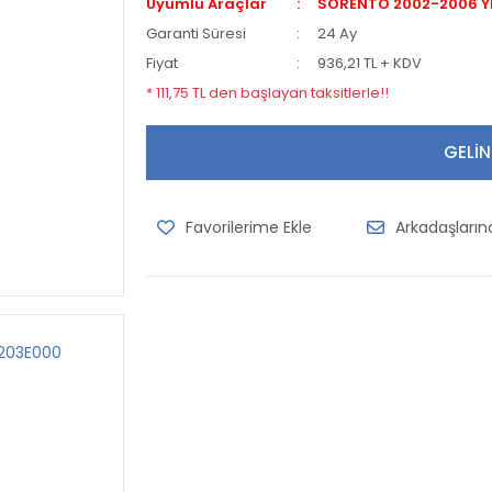
Uyumlu Araçlar
SORENTO 2002-2006 Y
Garanti Süresi
24 Ay
Fiyat
936,21 TL + KDV
* 111,75 TL den başlayan taksitlerle!!
GELİN
Arkadaşları