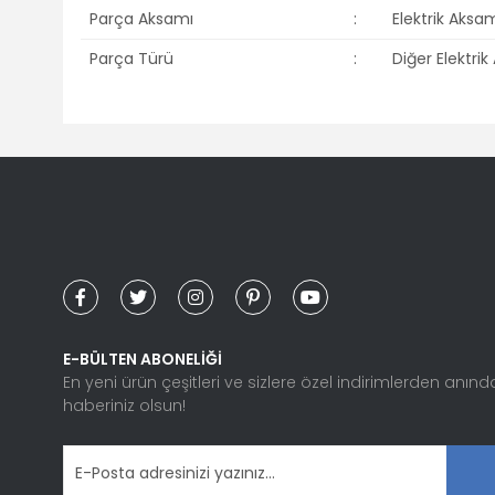
Parça Aksamı
:
Elektrik Aksa
Parça Türü
:
Diğer Elektri
Bu ürünün fiyat bilgisi, resim, ürün açıklamalarında ve diğ
Görüş ve önerileriniz için teşekkür ederiz.
Ürün resmi kalitesiz, bozuk veya görüntülenemiyor.
Ürün açıklamasında eksik bilgiler bulunuyor.
Ürün bilgilerinde hatalar bulunuyor.
Ürün fiyatı diğer sitelerden daha pahalı.
Bu ürüne benzer farklı alternatifler olmalı.
E-BÜLTEN ABONELİĞİ
En yeni ürün çeşitleri ve sizlere özel indirimlerden anınd
haberiniz olsun!