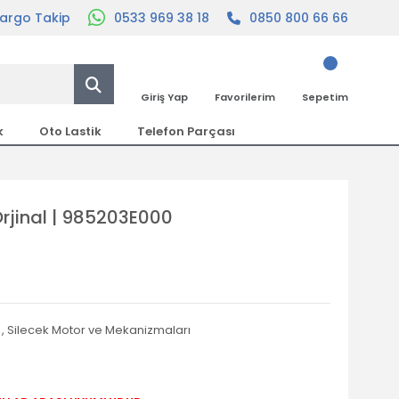
argo Takip
0533 969 38 18
0850 800 66 66
Giriş Yap
Favorilerim
Sepetim
k
Oto Lastik
Telefon Parçası
Orjinal | 985203E000
,
Silecek Motor ve Mekanizmaları