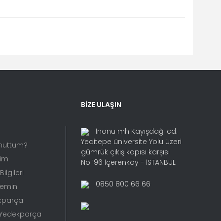
fımıza iletebilirsiniz.
BİZE ULAŞIN
İnönü mh Kayışdağı cd.
Yeditepe üniversite Yolu üzeri
Unuttum?
gümrük çıkış kapısı karşısı
rim
No:196 İçerenköy - İSTANBUL
ilgileri
0850 800 66 66
Temini
kparça
 Yedekparça