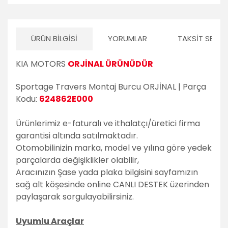
Volvo
ÜRÜN BILGISI
YORUMLAR
TAKSIT SEÇEN
PSA Grubu
Markalar
KIA MOTORS
ORJİNAL ÜRÜNÜDÜR
Tüm Markalara
Uyumlu
Sportage Travers Montaj Burcu ORJİNAL | Parça
Kodu:
624862E000
Ürünlerimiz e-faturalı ve ithalatçı/üretici firma
garantisi altında satılmaktadır.
Otomobilinizin marka, model ve yılına göre yedek
parçalarda değişiklikler olabilir,
Aracınızın Şase yada plaka bilgisini sayfamızın
sağ alt köşesinde online CANLI DESTEK üzerinden
paylaşarak sorgulayabilirsiniz.
Uyumlu Araçlar