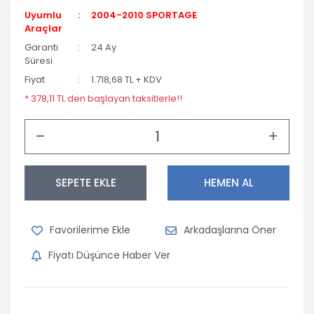
Uyumlu
2004-2010 SPORTAGE
Opel
Araçlar
Garanti
24 Ay
Peugeot
Süresi
Fiyat
1.718,68 TL + KDV
Porsche
* 378,11 TL den başlayan taksitlerle!!
Renault
Seat
Skoda
SEPETE EKLE
HEMEN AL
Subaru
Suzuki
Arkadaşlarına Öner
Tofaş
Fiyatı Düşünce Haber Ver
Toyota
Volkswagen