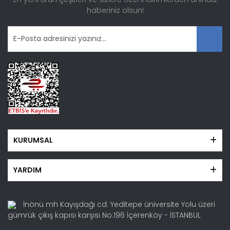
haberiniz olsun!
Gönder
KURUMSAL
YARDIM
İnönü mh Kayışdağı cd. Yeditepe üniversite Yolu üzeri
gümrük çıkış kapısı karşısı No:196 İçerenköy - İSTANBUL