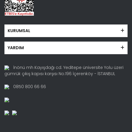
KURUMSAL
YARDIM
İnönü mh Kayışdağı cd. Yeditepe üniversite Yolu üzeri
gümrük çıkış kapısı karşısı No:196 İçerenköy - İSTANBUL
0850 800 66 66