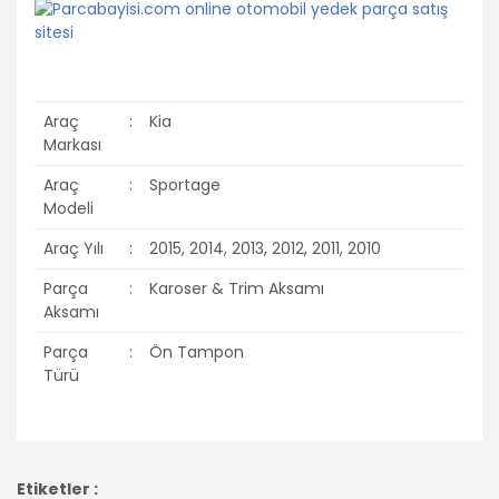
Araç
:
Kia
Markası
Araç
:
Sportage
Modeli
Araç Yılı
:
2015, 2014, 2013, 2012, 2011, 2010
Parça
:
Karoser & Trim Aksamı
Aksamı
Parça
:
Ön Tampon
Türü
Bu ürünün fiyat bilgisi, resim, ürün açıklamalarında ve diğer
konularda yetersiz gördüğünüz noktaları öneri formunu
Bu ürüne ilk yorumu siz yapın!
Etiketler :
kullanarak tarafımıza iletebilirsiniz.