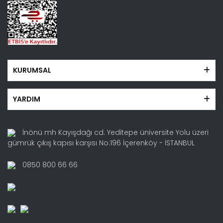
KURUMSAL
YARDIM
İnönü mh Kayışdağı cd. Yeditepe üniversite Yolu üzeri
gümrük çıkış kapısı karşısı No:196 İçerenköy - İSTANBUL
0850 800 66 66