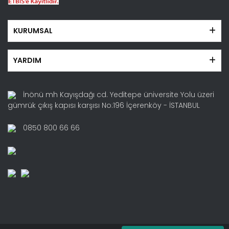
KURUMSAL
YARDIM
İnönü mh Kayışdağı cd. Yeditepe üniversite Yolu üzeri
gümrük çıkış kapısı karşısı No:196 İçerenköy - İSTANBUL
0850 800 66 66