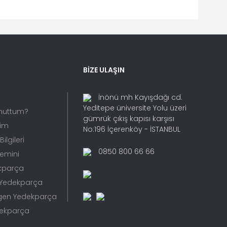
fımıza iletebilirsiniz.
BİZE ULAŞIN
İnönü mh Kayışdağı cd.
Yeditepe üniversite Yolu üzeri
Unuttum?
gümrük çıkış kapısı karşısı
rim
No:196 İçerenköy - İSTANBUL
ilgileri
0850 800 66 66
Temini
kparça
 Yedekparça
gen Yedekparça
dekparça