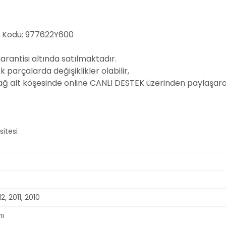
a Kodu: 977622Y600
garantisi altında satılmaktadır.
parçalarda değişiklikler olabilir,
sağ alt köşesinde online CANLI DESTEK üzerinden paylaşarak
2, 2011, 2010
mı