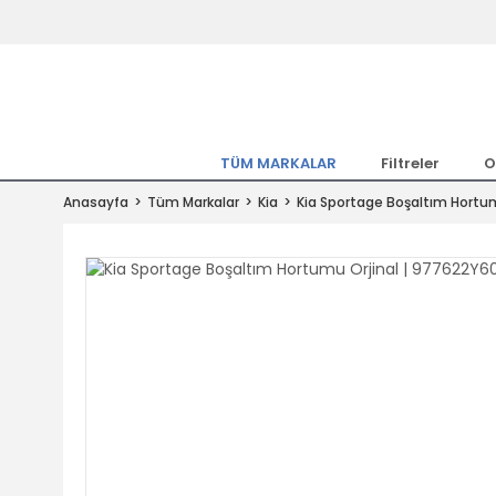
Tüm Marka Model Araçların Yedekpa
Altında
Hemen Üye Ol 15TL Kazan!
300.000 Kalem Parça ile Türkiye'ni
TÜM MARKALAR
Filtreler
O
Tıkla Al, Mutlu Kal!
Anasayfa
Tüm Markalar
Kia
Kia Sportage Boşaltım Hortu
1.500TL ve Üzeri Alışverişlerde Ücr