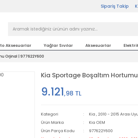
Sipariş Takip
K
rçası Bir Tıkla Elinizin
n en büyük parça sitesi
to Aksesuarlar
Yağlar Sıvılar
Aksesuarlar
Elektri
mu Orjinal | 977622Y600
etsiz Kargo
Kia Sportage Boşaltım Hortumu
9.121
,98 TL
Kategori
Kia
,
2010 - 2015 Arası U
Ürün Marka
Kia OEM
Ürün Parça Kodu
977622Y600