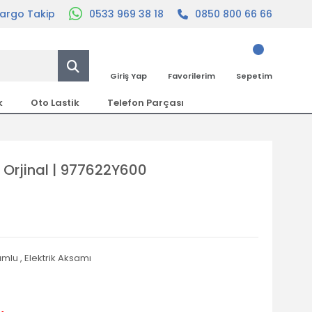
argo Takip
0533 969 38 18
0850 800 66 66
Giriş Yap
Favorilerim
Sepetim
k
Oto Lastik
Telefon Parçası
 Orjinal | 977622Y600
yumlu
,
Elektrik Aksamı