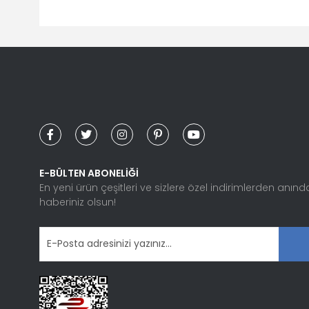
Bu ürünün fiyat bilgisi, resim, ürün açıklamalarında ve diğ
Görüş ve önerileriniz için teşekkür ederiz.
Ürün resmi kalitesiz, bozuk veya görüntülenemiyor.
Ürün açıklamasında eksik bilgiler bulunuyor.
Ürün bilgilerinde hatalar bulunuyor.
Ürün fiyatı diğer sitelerden daha pahalı.
Bu ürüne benzer farklı alternatifler olmalı.
E-BÜLTEN ABONELİĞİ
En yeni ürün çeşitleri ve sizlere özel indirimlerden anınd
haberiniz olsun!