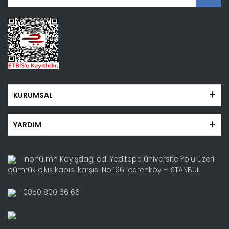
KURUMSAL
YARDIM
İnönü mh Kayışdağı cd. Yeditepe üniversite Yolu üzeri
gümrük çıkış kapısı karşısı No:196 İçerenköy - İSTANBUL
0850 800 66 66