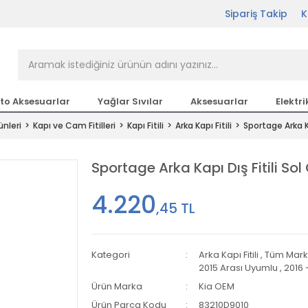
Sipariş Takip
K
rçası Bir Tıkla Elinizin
n en büyük parça sitesi
to Aksesuarlar
Yağlar Sıvılar
Aksesuarlar
Elektri
ünleri
Kapı ve Cam Fitilleri
Kapı Fitili
Arka Kapı Fitili
Sportage Arka Ka
etsiz Kargo
Sportage Arka Kapı Dış Fitili Sol
4.220
,45 TL
Kategori
Arka Kapı Fitili
,
Tüm Mark
2015 Arası Uyumlu
,
2016 
Ürün Marka
Kia OEM
Ürün Parça Kodu
83210D9010