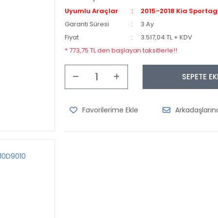
Uyumlu Araçlar
2015-2018 Kia Sportag
Garanti Süresi
3 Ay
Fiyat
3.517,04 TL + KDV
* 773,75 TL den başlayan taksitlerle!!
SEPETE EK
Arkadaşları