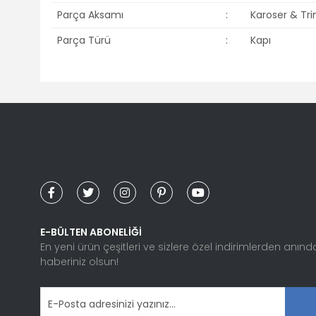
Parça Aksamı
:
Karoser & Tr
Parça Türü
:
Kapı
Bu ürünün fiyat bilgisi, resim, ürün açıklamalarında ve diğ
Görüş ve önerileriniz için teşekkür ederiz.
Ürün resmi kalitesiz, bozuk veya görüntülenemiyor.
Ürün açıklamasında eksik bilgiler bulunuyor.
Ürün bilgilerinde hatalar bulunuyor.
Ürün fiyatı diğer sitelerden daha pahalı.
Bu ürüne benzer farklı alternatifler olmalı.
E-BÜLTEN ABONELİĞİ
En yeni ürün çeşitleri ve sizlere özel indirimlerden anınd
haberiniz olsun!