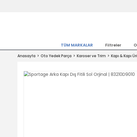
Tüm Marka Model Araçların Yedekpa
Altında
Hemen Üye Ol 15TL Kazan!
300.000 Kalem Parça ile Türkiye'ni
TÜM MARKALAR
Filtreler
O
Tıkla Al, Mutlu Kal!
Anasayfa
Oto Yedek Parça
Karoser ve Trim
Kapı & Kapı Ür
1.500TL ve Üzeri Alışverişlerde Ücr