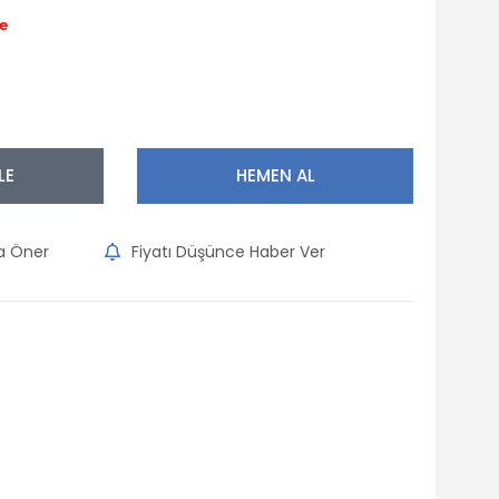
e
LE
HEMEN AL
na Öner
Fiyatı Düşünce Haber Ver