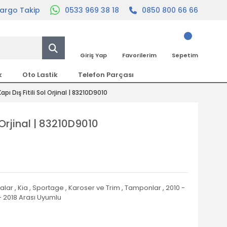
argo Takip
0533 969 38 18
0850 800 66 66
Giriş Yap
Favorilerim
Sepetim
k
Oto Lastik
Telefon Parçası
pı Dış Fitili Sol Orjinal | 83210D9010
 Orjinal | 83210D9010
alar
,
Kia
,
Sportage
,
Karoser ve Trim
,
Tamponlar
,
2010 -
- 2018 Arası Uyumlu