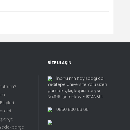
fımıza iletebilirsiniz.
BİZE ULAŞIN
İnönü mh Kayışdağı cd.
Yeditepe üniversite Yolu üzeri
Unuttum?
gümrük çıkış kapısı karşısı
rim
No:196 İçerenköy - İSTANBUL
ilgileri
0850 800 66 66
Temini
kparça
 Yedekparça