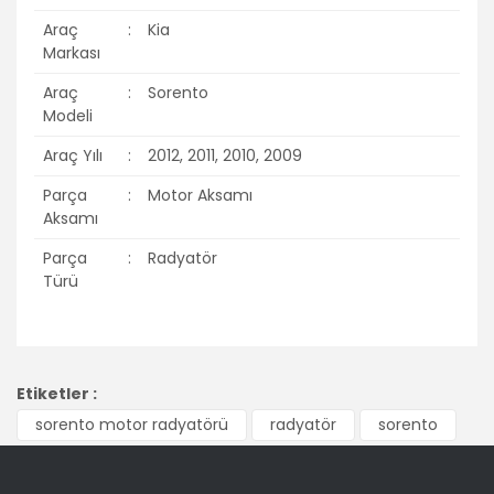
Araç
:
Kia
Markası
Araç
:
Sorento
Modeli
Araç Yılı
:
2012, 2011, 2010, 2009
Parça
:
Motor Aksamı
Aksamı
Parça
:
Radyatör
Türü
Bu ürünün fiyat bilgisi, resim, ürün açıklamalarında ve diğer
konularda yetersiz gördüğünüz noktaları öneri formunu
Bu ürüne ilk yorumu siz yapın!
Etiketler :
kullanarak tarafımıza iletebilirsiniz.
Görüş ve önerileriniz için teşekkür ederiz.
sorento motor radyatörü
radyatör
sorento
Yorum Yaz
Ürün resmi kalitesiz, bozuk veya görüntülenemiyor.