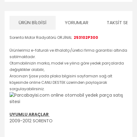
ÜRÜN BILGISI
YORUMLAR
TAKSIT SEÇEN
Sorento Motor Radyatörü ORJİNAL
253102P300
Ürünlerimiz e-faturalı ve ithalatçı/üretici firma garantisi altında
satılmaktadır.
Otomobilinizin marka, model ve yılına göre yedek parçalarda
değişiklikler olabilir,
Aracınızın Şase yada plaka bilgisini sayfamızın sağ alt
köşesinde online CANLI DESTEK üzerinden paylaşarak
sorgulayabilirsiniz.
UYUMLU ARAÇLAR
2009-2012 SORENTO