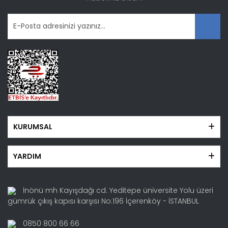
Gönder
KURUMSAL
YARDIM
İnönü mh Kayışdağı cd. Yeditepe üniversite Yolu üzeri
gümrük çıkış kapısı karşısı No:196 İçerenköy - İSTANBUL
0850 800 66 66