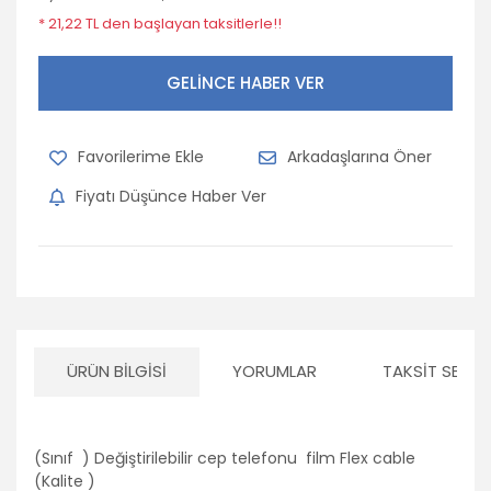
* 21,22 TL den başlayan taksitlerle!!
Opel
Peugeot
GELİNCE HABER VER
Porsche
Arkadaşlarına Öner
Renault
Fiyatı Düşünce Haber Ver
Seat
Skoda
Subaru
Suzuki
ÜRÜN BILGISI
YORUMLAR
TAKSIT SEÇEN
Tofaş
Toyota
(Sınıf ) Değiştirilebilir cep telefonu film Flex cable
Volkswagen
(Kalite )