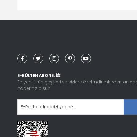
Bu ürünün fiyat bilgisi, resim, ürün açıklamalarında ve diğ
Görüş ve önerileriniz için teşekkür ederiz.
Ürün resmi kalitesiz, bozuk veya görüntülenemiyor.
Ürün açıklamasında eksik bilgiler bulunuyor.
Ürün bilgilerinde hatalar bulunuyor.
Ürün fiyatı diğer sitelerden daha pahalı.
Bu ürüne benzer farklı alternatifler olmalı.
E-BÜLTEN ABONELİĞİ
En yeni ürün çeşitleri ve sizlere özel indirimlerden anınd
haberiniz olsun!