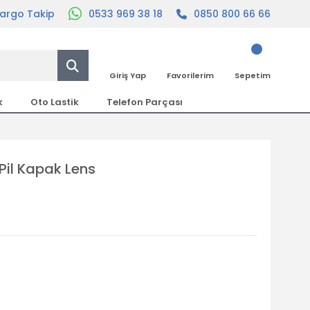
argo Takip
0533 969 38 18
0850 800 66 66
Giriş Yap
Favorilerim
Sepetim
k
Oto Lastik
Telefon Parçası
Pil Kapak Lens