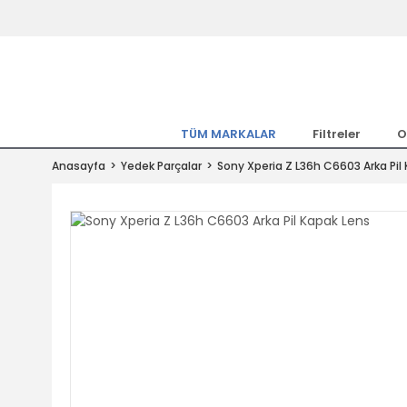
Tüm Marka Model Araçların Yedekpa
Altında
Hemen Üye Ol 15TL Kazan!
300.000 Kalem Parça ile Türkiye'ni
TÜM MARKALAR
Filtreler
O
Tıkla Al, Mutlu Kal!
Anasayfa
Yedek Parçalar
Sony Xperia Z L36h C6603 Arka Pil
1.500TL ve Üzeri Alışverişlerde Ücr