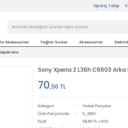
Sipariş Takip
K
rçası Bir Tıkla Elinizin
n en büyük parça sitesi
to Aksesuarlar
Yağlar Sıvılar
Aksesuarlar
Elektri
 Kapak Lens
etsiz Kargo
Sony Xperia Z L36h C6603 Arka 
70
,56 TL
Kategori
Yedek Parçalar
Ürün Parça Kodu
h_11801
Fiyat
58,80 TL + KDV