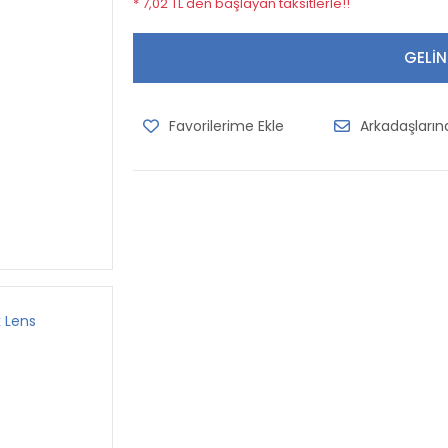
* 7,02 TL den başlayan taksitlerle!!
GELİN
Arkadaşları