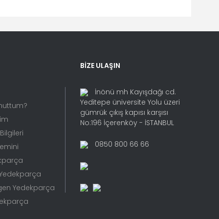
fımıza iletebilirsiniz.
BİZE ULAŞIN
İnönü mh Kayışdağı cd.
Yeditepe üniversite Yolu üzeri
Unuttum?
gümrük çıkış kapısı karşısı
rim
No:196 İçerenköy - İSTANBUL
ilgileri
0850 800 66 66
Temini
kparça
 Yedekparça
gen Yedekparça
dekparça