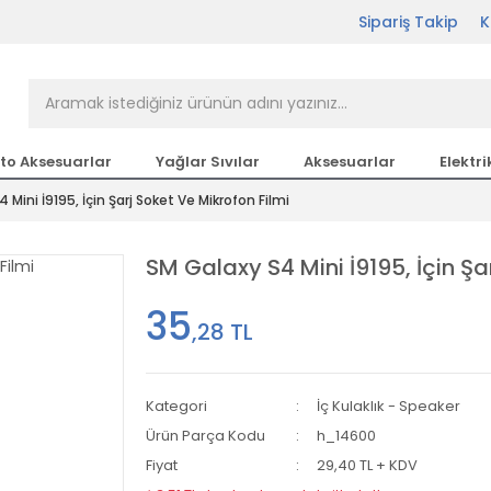
Sipariş Takip
K
rçası Bir Tıkla Elinizin
n en büyük parça sitesi
to Aksesuarlar
Yağlar Sıvılar
Aksesuarlar
Elektri
 Mini İ9195, İçin Şarj Soket Ve Mikrofon Filmi
etsiz Kargo
SM Galaxy S4 Mini İ9195, İçin Şa
35
,28 TL
Kategori
İç Kulaklık - Speaker
Ürün Parça Kodu
h_14600
Fiyat
29,40 TL + KDV