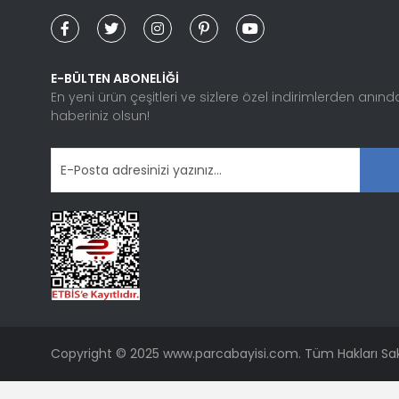
Ürün bilgilerinde hatalar bulunuyor.
Ürün fiyatı diğer sitelerden daha pahalı.
Bu ürüne benzer farklı alternatifler olmalı.
E-BÜLTEN ABONELİĞİ
En yeni ürün çeşitleri ve sizlere özel indirimlerden anınd
haberiniz olsun!
Copyright © 2025 www.parcabayisi.com. Tüm Hakları Sakl