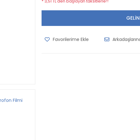
* 3,51 TL den başlayan taksitlerle!!
GELİN
Arkadaşları