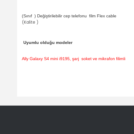
(Sınıf ) Değiştirilebilir cep telefonu
film Flex cable
(Kalite )
Uyumlu olduğu modeler
Ally Galaxy S4 mini i9195, şarj soket ve mikrafon filimli
Bu ürünün fiyat bilgisi, resim, ürün açıklamalarında ve diğ
Görüş ve önerileriniz için teşekkür ederiz.
Ürün resmi kalitesiz, bozuk veya görüntülenemiyor.
Ürün açıklamasında eksik bilgiler bulunuyor.