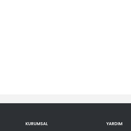
er konularda yetersiz gördüğünüz noktaları öneri formunu kullanarak tara
Bu ürüne ilk yorumu siz yapın!
KURUMSAL
YARDIM
Yorum Yaz