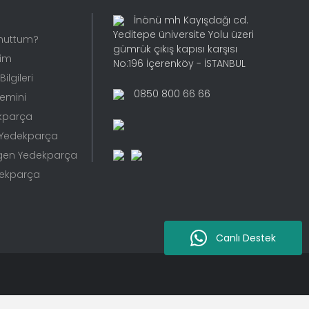
İnönü mh Kayışdağı cd.
Yeditepe üniversite Yolu üzeri
Unuttum?
gümrük çıkış kapısı karşısı
rim
No:196 İçerenköy - İSTANBUL
ilgileri
0850 800 66 66
Temini
kparça
 Yedekparça
gen Yedekparça
dekparça
Canlı Destek