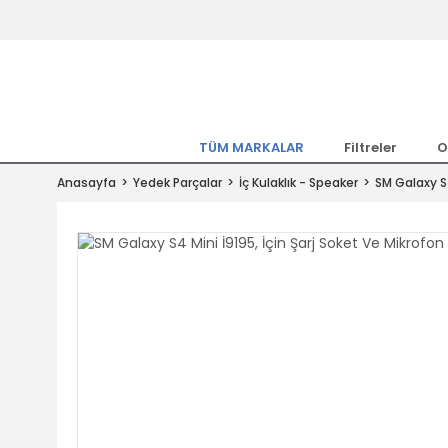
Tüm Marka Model Araçların Yedekpa
Altında
Hemen Üye Ol 15TL Kazan!
300.000 Kalem Parça ile Türkiye'ni
TÜM MARKALAR
Filtreler
O
Tıkla Al, Mutlu Kal!
Anasayfa
Yedek Parçalar
İç Kulaklık - Speaker
SM Galaxy S4
1.500TL ve Üzeri Alışverişlerde Ücr