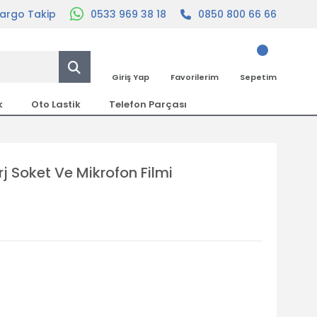
argo Takip
0533 969 38 18
0850 800 66 66
Giriş Yap
Favorilerim
Sepetim
k
Oto Lastik
Telefon Parçası
rj Soket Ve Mikrofon Filmi