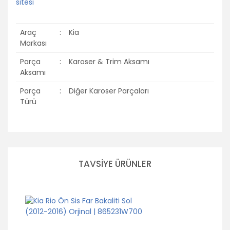
Araç
:
Kia
Markası
Parça
:
Karoser & Trim Aksamı
Aksamı
Parça
:
Diğer Karoser Parçaları
Türü
Bu ürünün fiyat bilgisi, resim, ürün açıklamalarında ve diğer
konularda yetersiz gördüğünüz noktaları öneri formunu
Bu ürüne ilk yorumu siz yapın!
kullanarak tarafımıza iletebilirsiniz.
TAVSİYE ÜRÜNLER
Görüş ve önerileriniz için teşekkür ederiz.
Yorum Yaz
Ürün resmi kalitesiz, bozuk veya görüntülenemiyor.
Ürün açıklamasında eksik bilgiler bulunuyor.
Ürün bilgilerinde hatalar bulunuyor.