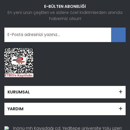
Ürün bilgilerinde hatalar bulunuyor.
E-BÜLTEN ABONELİĞİ
Ürün fiyatı diğer sitelerden daha pahalı.
En yeni ürün çeşitleri ve sizlere özel indirimlerden anında
haberiniz olsun!
Bu ürüne benzer farklı alternatifler olmalı.
Gönder
KURUMSAL
YARDIM
İnönü mh Kayışdağı cd. Yeditepe üniversite Yolu üzeri