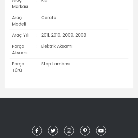
Markası
Araç
:
Cerato
Modeli
Araç Yılı
:
2011, 2010, 2009, 2008
Parça
:
Elektrik Aksamı
Aksamı
Parça
:
Stop Lambası
Türü
Bu ürünün fiyat bilgisi, resim, ürün açıklamalarında ve diğer
konularda yetersiz gördüğünüz noktaları öneri formunu
Bu ürüne ilk yorumu siz yapın!
kullanarak tarafımıza iletebilirsiniz.
Görüş ve önerileriniz için teşekkür ederiz.
Yorum Yaz
Ürün resmi kalitesiz, bozuk veya görüntülenemiyor.
Ürün açıklamasında eksik bilgiler bulunuyor.