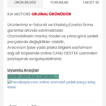
ÜRÜN BILGISI
YORUMLAR
TAKSIT SEÇEN
KIA MOTORS
ORJİNAL ÜRÜNÜDÜR
Ürünlerimiz e-faturalı ve ithalatçı/üretici firma
garantisi altında satılmaktadır.
Otomobilinizin marka, model ve yılına göre yedek
parçalarda değişiklikler olabilir,
Aracınızın Şase yada plaka bilgisini sayfamızın
sağ alt köşesinde online CANLI DESTEK üzerinden
paylaşarak sorgulayabilirsiniz.
Uyumlu Araçlar
2008-2011 Kia Cerato ...
Araç
:
Kia