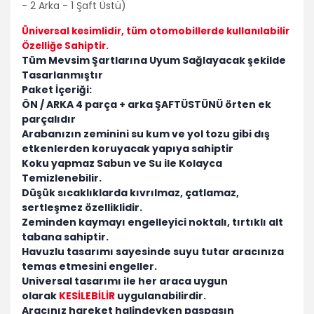
- 2 Arka - 1 Şaft Üstü)
Üniversal kesimlidir
, tüm otomobillerde kullanılabilir
Özelliğe Sahiptir.
Tüm Mevsim Şartlarına Uyum Sağlayacak şekilde
Tasarlanmıştır
Paket İçeriği:
ÖN / ARKA 4 parça + arka ŞAFTÜSTÜNÜ örten ek
parçalıdır
Arabanızın zeminini su kum ve yol tozu gibi dış
etkenlerden koruyacak yapıya sahiptir
Koku yapmaz Sabun ve Su ile Kolayca
Temizlenebilir.
Düşük sıcaklıklarda kıvrılmaz, çatlamaz,
sertleşmez özelliklidir.
Zeminden kaymayı engelleyici noktalı, tırtıklı alt
tabana sahiptir.
Havuzlu tasarımı sayesinde suyu tutar aracınıza
temas etmesini engeller.
Universal tasarımı ile her araca uygun
olarak
KESİLEBİLİR
uygulanabilirdir.
Aracınız hareket halindeyken paspasın