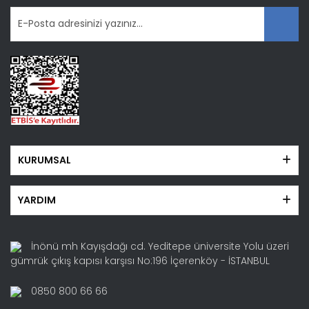
KURUMSAL
YARDIM
İnönü mh Kayışdağı cd. Yeditepe üniversite Yolu üzeri
gümrük çıkış kapısı karşısı No:196 İçerenköy - İSTANBUL
0850 800 66 66