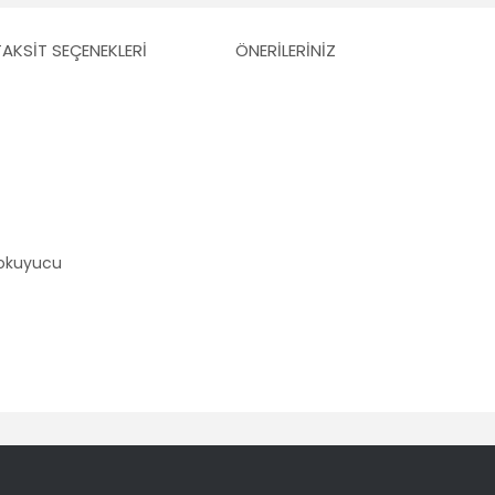
TAKSIT SEÇENEKLERI
ÖNERILERINIZ
 okuyucu​
er konularda yetersiz gördüğünüz noktaları öneri formunu kullanarak tara
Bu ürüne ilk yorumu siz yapın!