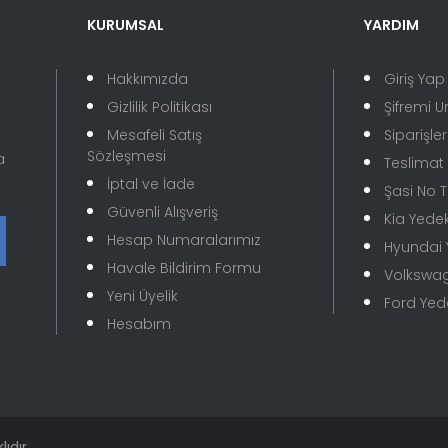
KURUMSAL
YARDIM
Yorum Yaz
Hakkımızda
Giriş Yap
Gizlilik Politikası
Şifremi 
Mesafeli Satış
Siparişle
Sözleşmesi
a
Teslimat B
İptal ve İade
Şasi No 
Güvenli Alışveriş
Kia Yede
Hesap Numaralarımız
Hyundai
Gönder
Havale Bildirim Formu
Volkswa
Yeni Üyelik
Ford Ye
Hesabım
ıdır.