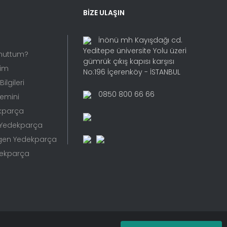
BİZE ULAŞIN
İnönü mh Kayışdağı cd.
Yeditepe üniversite Yolu üzeri
Unuttum?
gümrük çıkış kapısı karşısı
rim
No:196 İçerenköy - İSTANBUL
ilgileri
0850 800 66 66
Temini
kparça
 Yedekparça
gen Yedekparça
dekparça