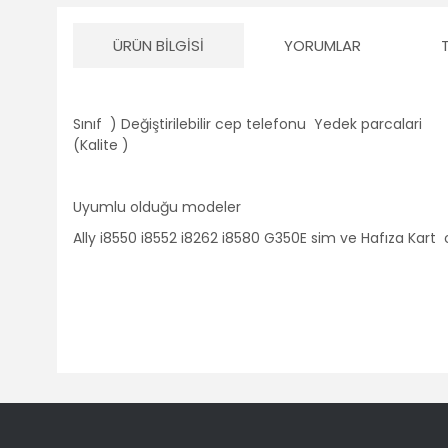
ÜRÜN BILGISI
YORUMLAR
Sınıf ) Değiştirilebilir cep telefonu Yedek parcalari
(Kalite )
Uyumlu olduğu modeler
Ally i8550 i8552 i8262 i8580 G350E sim ve Hafıza Kart
Bu ürünün fiyat bilgisi, resim, ürün açıklamalarında ve diğ
Görüş ve önerileriniz için teşekkür ederiz.