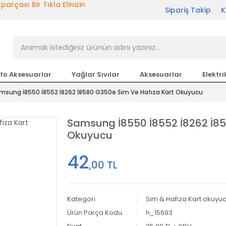
rçası Bir Tıkla Elinizin
Sipariş Takip
K
n en büyük parça sitesi
to Aksesuarlar
Yağlar Sıvılar
Aksesuarlar
Elektri
etsiz Kargo
msung İ8550 İ8552 İ8262 İ8580 G350e Sim Ve Hafıza Kart Okuyucu
Samsung İ8550 İ8552 İ8262 İ85
Okuyucu
42
,00 TL
Kategori
Sim & Hafiza Kart okuyuc
Ürün Parça Kodu
h_15693