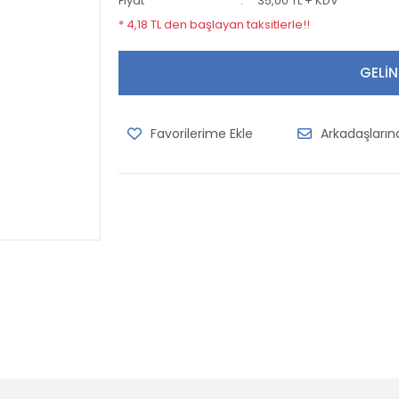
Fiyat
35,00 TL + KDV
* 4,18 TL den başlayan taksitlerle!!
GELİN
Arkadaşları