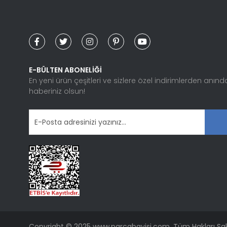
Ürün resmi kalitesiz, bozuk veya görüntülenemiyor.
Ürün açıklamasında eksik bilgiler bulunuyor.
Ürün bilgilerinde hatalar bulunuyor.
Ürün fiyatı diğer sitelerden daha pahalı.
Bu ürüne benzer farklı alternatifler olmalı.
E-BÜLTEN ABONELİĞİ
En yeni ürün çeşitleri ve sizlere özel indirimlerden anınd
haberiniz olsun!
Copyright © 2025 www.parcabayisi.com. Tüm Hakları Sakl