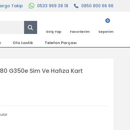
argo Takip
0533 969 38 18
0850 800 66 66
0
Giriş Yap
Favorilerim
Sepetim
k
Oto Lastik
Telefon Parçası
80 G350e Sim Ve Hafıza Kart
ular