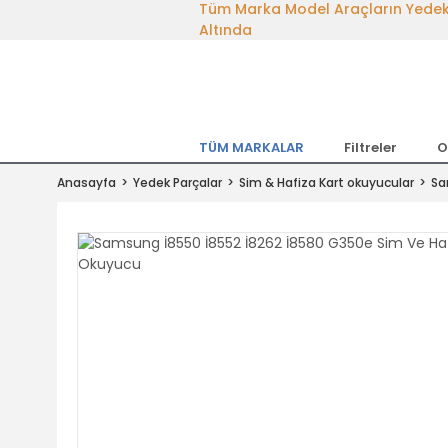
Tüm Marka Model Araçların Yedekpa
Altında
Hemen Üye Ol 15TL Kazan!
300.000 Kalem Parça ile Türkiye'ni
Tıkla Al, Mutlu Kal!
TÜM MARKALAR
Filtreler
O
1.500TL ve Üzeri Alışverişlerde Ücr
Anasayfa
Yedek Parçalar
Sim & Hafiza Kart okuyucular
Sa