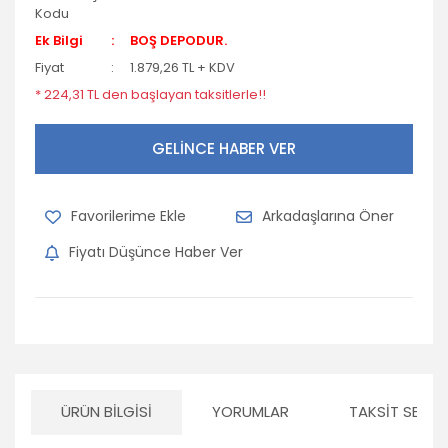
Kodu
Ek Bilgi
BOŞ DEPODUR.
Fiyat
1.879,26 TL + KDV
* 224,31 TL den başlayan taksitlerle!!
GELİNCE HABER VER
Arkadaşlarına Öner
Fiyatı Düşünce Haber Ver
ÜRÜN BILGISI
YORUMLAR
TAKSIT SEÇEN