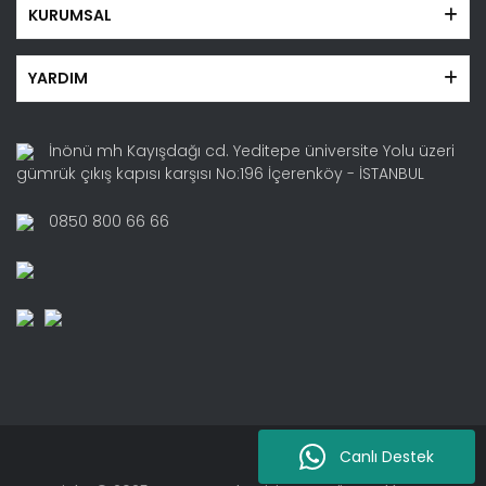
KURUMSAL
YARDIM
İnönü mh Kayışdağı cd. Yeditepe üniversite Yolu üzeri
gümrük çıkış kapısı karşısı No:196 İçerenköy - İSTANBUL
0850 800 66 66
Canlı Destek