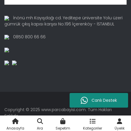
İnönü mh Kayışdağı cd. Yeditepe üniversite Yolu üzeri
gümrük çıkış kapısı karşısı No:196 İçerenköy - İSTANBUL
0850 800 66 66
Canlı Destek
Copyright © 2025 www.parcabayisi.com. Tüm Hakları
Saklıdır.
Anasayfa
Ara
Sepetim
Kategoriler
Üyelik
ile
ideasoft
e-