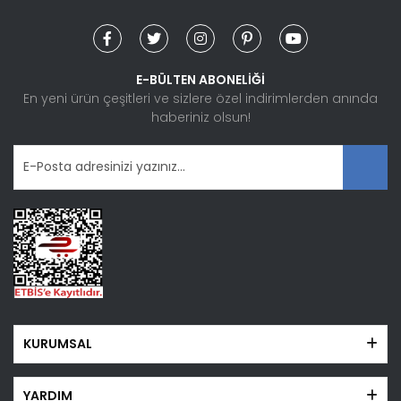
Yorum Yaz
Ürün resmi kalitesiz, bozuk veya görüntülenemiyor.
Ürün açıklamasında eksik bilgiler bulunuyor.
Ürün bilgilerinde hatalar bulunuyor.
E-BÜLTEN ABONELİĞİ
Ürün fiyatı diğer sitelerden daha pahalı.
En yeni ürün çeşitleri ve sizlere özel indirimlerden anında
haberiniz olsun!
Bu ürüne benzer farklı alternatifler olmalı.
Gönder
KURUMSAL
YARDIM