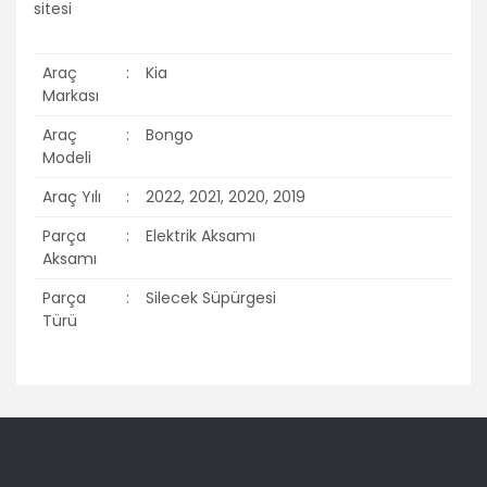
Araç
:
Kia
Markası
Araç
:
Bongo
Modeli
Araç Yılı
:
2022, 2021, 2020, 2019
Parça
:
Elektrik Aksamı
Aksamı
Parça
:
Silecek Süpürgesi
Türü
Bu ürünün fiyat bilgisi, resim, ürün açıklamalarında ve diğer
konularda yetersiz gördüğünüz noktaları öneri formunu
Bu ürüne ilk yorumu siz yapın!
kullanarak tarafımıza iletebilirsiniz.
Görüş ve önerileriniz için teşekkür ederiz.