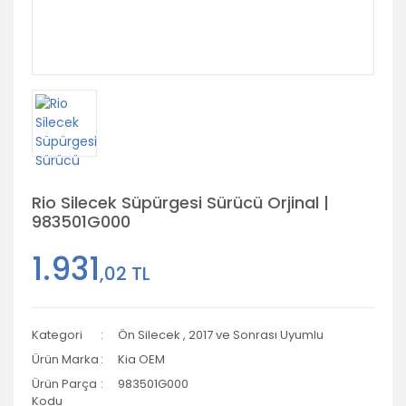
Rio Silecek Süpürgesi Sürücü Orjinal |
983501G000
1.931
,02 TL
Kategori
Ön Silecek
,
2017 ve Sonrası Uyumlu
Ürün Marka
Kia OEM
Ürün Parça
983501G000
Kodu