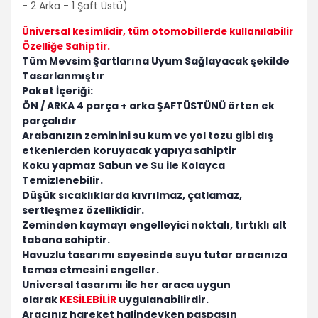
- 2 Arka - 1 Şaft Üstü)
Üniversal kesimlidir
, tüm otomobillerde kullanılabilir
Özelliğe Sahiptir.
Tüm Mevsim Şartlarına Uyum Sağlayacak şekilde
Tasarlanmıştır
Paket İçeriği:
ÖN / ARKA 4 parça + arka ŞAFTÜSTÜNÜ örten ek
parçalıdır
Arabanızın zeminini su kum ve yol tozu gibi dış
etkenlerden koruyacak yapıya sahiptir
Koku yapmaz Sabun ve Su ile Kolayca
Temizlenebilir.
Düşük sıcaklıklarda kıvrılmaz, çatlamaz,
sertleşmez özelliklidir.
Zeminden kaymayı engelleyici noktalı, tırtıklı alt
tabana sahiptir.
Havuzlu tasarımı sayesinde suyu tutar aracınıza
temas etmesini engeller.
Universal tasarımı ile her araca uygun
olarak
KESİLEBİLİR
uygulanabilirdir.
Aracınız hareket halindeyken paspasın