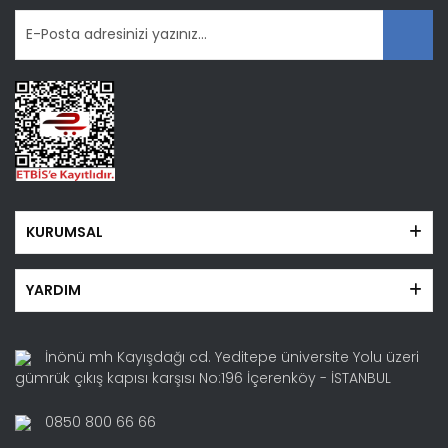
KURUMSAL
YARDIM
İnönü mh Kayışdağı cd. Yeditepe üniversite Yolu üzeri
gümrük çıkış kapısı karşısı No:196 İçerenköy - İSTANBUL
0850 800 66 66