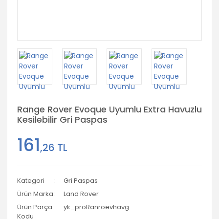
Range Rover Evoque Uyumlu Extra Havuzlu
Kesilebilir Gri Paspas
161
,26 TL
Kategori
Gri Paspas
Ürün Marka
Land Rover
Ürün Parça
yk_proRanroevhavg
Kodu