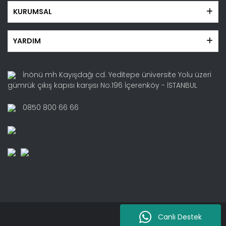
KURUMSAL
YARDIM
İnönü mh Kayışdağı cd. Yeditepe üniversite Yolu üzeri
gümrük çıkış kapısı karşısı No:196 İçerenköy - İSTANBUL
0850 800 66 66
Canlı Destek