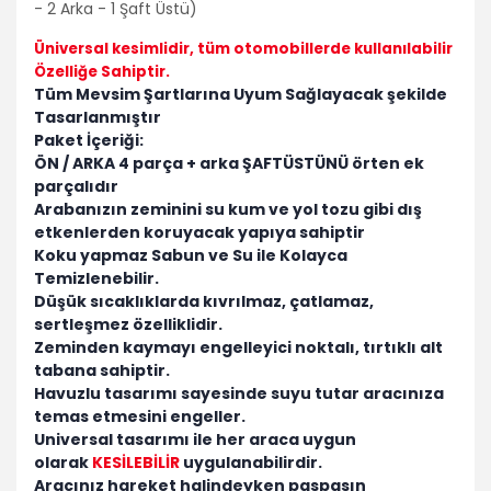
- 2 Arka - 1 Şaft Üstü)
Toyota
Üniversal kesimlidir
, tüm otomobillerde kullanılabilir
Özelliğe Sahiptir.
Volkswagen
Tüm Mevsim Şartlarına Uyum Sağlayacak şekilde
Tasarlanmıştır
Volvo
Paket İçeriği:
ÖN / ARKA 4 parça + arka ŞAFTÜSTÜNÜ örten ek
PSA Grubu
Markalar
parçalıdır
Arabanızın zeminini su kum ve yol tozu gibi dış
Tüm Markalara
etkenlerden koruyacak yapıya sahiptir
Uyumlu
Koku yapmaz Sabun ve Su ile Kolayca
Temizlenebilir.
Düşük sıcaklıklarda kıvrılmaz, çatlamaz,
sertleşmez özelliklidir.
Zeminden kaymayı engelleyici noktalı, tırtıklı alt
tabana sahiptir.
Havuzlu tasarımı sayesinde suyu tutar aracınıza
temas etmesini engeller.
Universal tasarımı ile her araca uygun
olarak
KESİLEBİLİR
uygulanabilirdir.
Aracınız hareket halindeyken paspasın