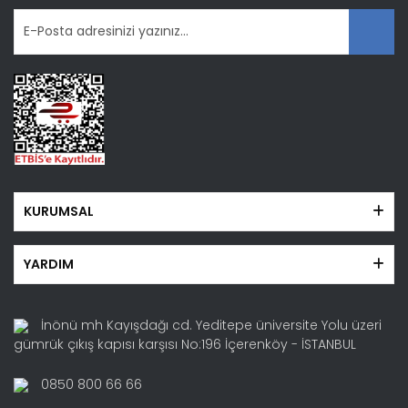
KURUMSAL
YARDIM
İnönü mh Kayışdağı cd. Yeditepe üniversite Yolu üzeri
gümrük çıkış kapısı karşısı No:196 İçerenköy - İSTANBUL
0850 800 66 66