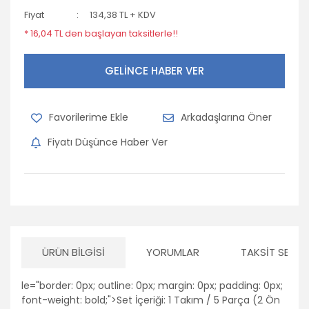
Fiyat
134,38 TL + KDV
Mitsubishi
* 16,04 TL den başlayan taksitlerle!!
Nissan
GELİNCE HABER VER
Opel
Peugeot
Arkadaşlarına Öner
Porsche
Fiyatı Düşünce Haber Ver
Renault
Seat
Skoda
Subaru
ÜRÜN BILGISI
YORUMLAR
TAKSIT SEÇEN
Suzuki
le="border: 0px; outline: 0px; margin: 0px; padding: 0px;
Tofaş
font-weight: bold;">Set İçeriği: 1 Takım / 5 Parça (2 Ön