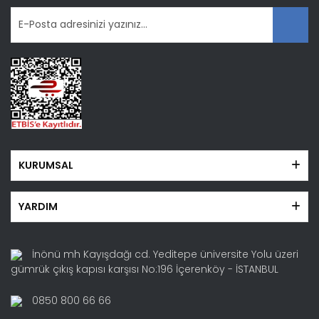
KURUMSAL
YARDIM
İnönü mh Kayışdağı cd. Yeditepe üniversite Yolu üzeri
gümrük çıkış kapısı karşısı No:196 İçerenköy - İSTANBUL
0850 800 66 66