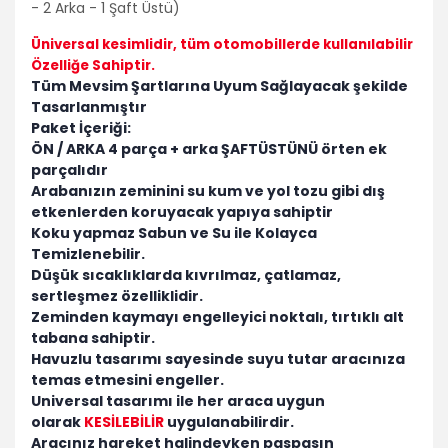
- 2 Arka - 1 Şaft Üstü)
Üniversal kesimlidir
, tüm otomobillerde kullanılabilir
Özelliğe Sahiptir.
Tüm Mevsim Şartlarına Uyum Sağlayacak şekilde
Tasarlanmıştır
Paket İçeriği:
ÖN / ARKA 4 parça + arka ŞAFTÜSTÜNÜ örten ek
parçalıdır
Arabanızın zeminini su kum ve yol tozu gibi dış
etkenlerden koruyacak yapıya sahiptir
Koku yapmaz Sabun ve Su ile Kolayca
Temizlenebilir.
Düşük sıcaklıklarda kıvrılmaz, çatlamaz,
sertleşmez özelliklidir.
Zeminden kaymayı engelleyici noktalı, tırtıklı alt
tabana sahiptir.
Havuzlu tasarımı sayesinde suyu tutar aracınıza
temas etmesini engeller.
Universal tasarımı ile her araca uygun
olarak
KESİLEBİLİR
uygulanabilirdir.
Aracınız hareket halindeyken paspasın