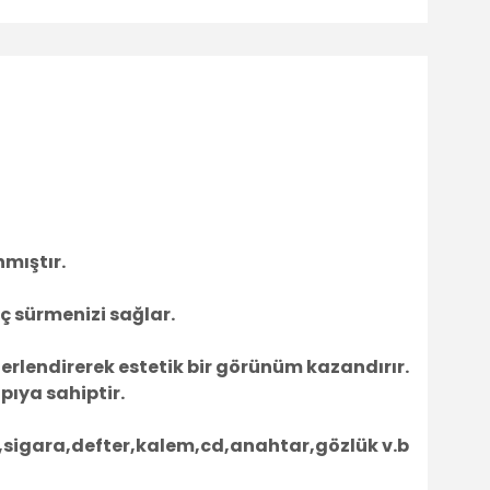
nmıştır.
ç sürmenizi sağlar.
ğerlendirerek estetik bir görünüm kazandırır.
pıya sahiptir.
u,sigara,defter,kalem,cd,anahtar,gözlük v.b