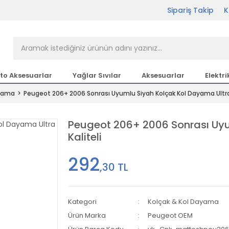
Sipariş Takip
K
rçası Bir Tıkla Elinizin
n en büyük parça sitesi
to Aksesuarlar
Yağlar Sıvılar
Aksesuarlar
Elektri
ayama
Peugeot 206+ 2006 Sonrası Uyumlu Siyah Kolçak Kol Dayama Ultra 
etsiz Kargo
Peugeot 206+ 2006 Sonrası Uyu
Kaliteli
292
,30 TL
Kategori
Kolçak & Kol Dayama
Ürün Marka
Peugeot OEM