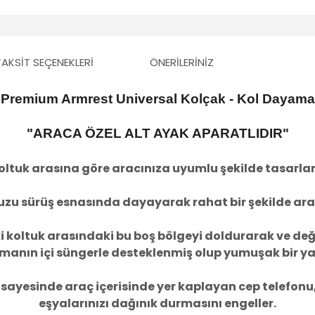
TAKSIT SEÇENEKLERI
ÖNERILERINIZ
Premium Armrest Universal Kolçak - Kol Dayama
"ARACA ÖZEL ALT AYAK APARATLIDIR"
koltuk arasına göre aracınıza uyumlu şekilde tasarla
zu sürüş esnasında dayayarak rahat bir şekilde ara
iki koltuk arasındaki bu boş bölgeyi doldurarak ve de
manın içi süngerle desteklenmiş olup yumuşak bir ya
 sayesinde araç içerisinde yer kaplayan cep telefon
eşyalarınızı dağınık durmasını engeller.