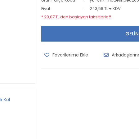
Ürün Parça Kodu
yk_Cnk-matteshpeu20
Fiyat
243,58 TL + KDV
* 29,07 TL den başlayan taksitlerle!!
GELİN
Arkadaşları