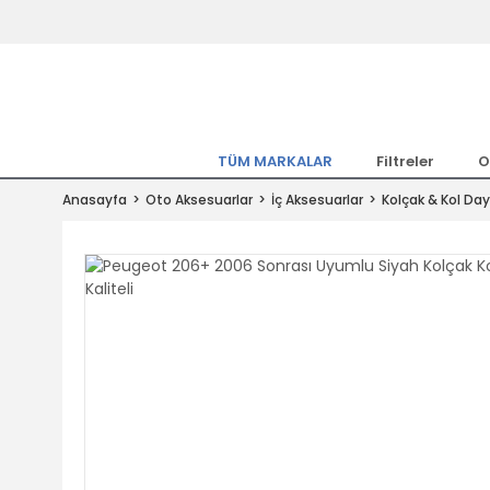
Tüm Marka Model Araçların Yedekpa
Altında
Hemen Üye Ol 15TL Kazan!
300.000 Kalem Parça ile Türkiye'ni
TÜM MARKALAR
Filtreler
O
Tıkla Al, Mutlu Kal!
Anasayfa
Oto Aksesuarlar
İç Aksesuarlar
Kolçak & Kol D
1.500TL ve Üzeri Alışverişlerde Ücr