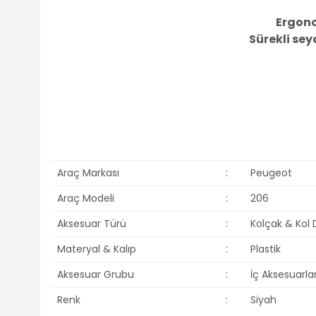
Ergonom
Sürekli seya
Araç Markası
:
Peugeot
Araç Modeli
:
206
Aksesuar Türü
:
Kolçak & Kol
Materyal & Kalıp
:
Plastik
Aksesuar Grubu
:
İç Aksesuarla
Renk
:
Siyah