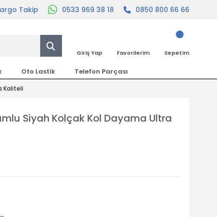
argo Takip
0533 969 38 18
0850 800 66 66
Giriş Yap
Favorilerim
Sepetim
k
Oto Lastik
Telefon Parçası
Kaliteli
mlu Siyah Kolçak Kol Dayama Ultra