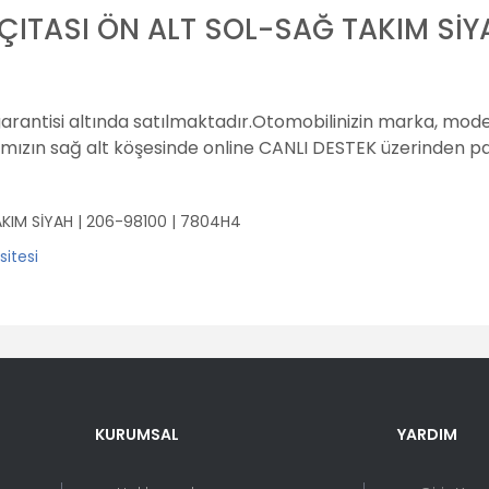
ÇITASI ÖN ALT SOL-SAĞ TAKIM SİY
garantisi altında satılmaktadır.
Otomobilinizin marka, model
amızın sağ alt köşesinde online CANLI DESTEK üzerinden pay
KIM SİYAH | 206-98100 | 7804H4
er konularda yetersiz gördüğünüz noktaları öneri formunu kullanarak tara
Bu ürüne ilk yorumu siz yapın!
KURUMSAL
YARDIM
Yorum Yaz