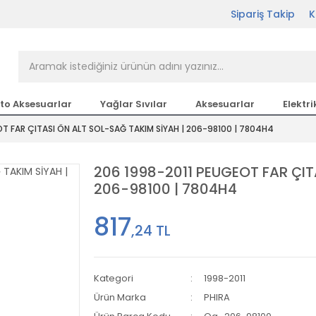
Sipariş Takip
K
rçası Bir Tıkla Elinizin
n en büyük parça sitesi
to Aksesuarlar
Yağlar Sıvılar
Aksesuarlar
Elektri
OT FAR ÇITASI ÖN ALT SOL-SAĞ TAKIM SİYAH | 206-98100 | 7804H4
etsiz Kargo
206 1998-2011 PEUGEOT FAR ÇIT
206-98100 | 7804H4
817
,24 TL
Kategori
1998-2011
Ürün Marka
PHIRA