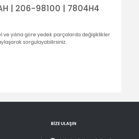
AH | 206-98100 | 7804H4
 ve yılına göre yedek parçalarda değişiklikler
laşarak sorgulayabilirsiniz.
fımıza iletebilirsiniz.
BİZE ULAŞIN