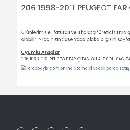
206 1998-2011 PEUGEOT FAR 
Ürünlerimiz e-faturalı ve ithalatçı/üretici firma 
olabilir,
Aracınızın Şase yada plaka bilgisini sayf
Uyumlu Araçlar
206 1998-2011 PEUGEOT FAR ÇITASI ÖN ALT SOL-SAĞ TA
Bu ürünün fiyat bilgisi, resim, ürün açıklamalarında ve diğ
Görüş ve önerileriniz için teşekkür ederiz.
Ürün resmi kalitesiz, bozuk veya görüntülenemiyor.
Ürün açıklamasında eksik bilgiler bulunuyor.
Ürün bilgilerinde hatalar bulunuyor.