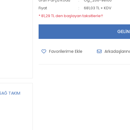
Ürün Parça Kodu
Og_206-98100
Fiyat
681,03 TL + KDV
* 81,29 TL den başlayan taksitlerle!!
GELİN
Arkadaşları