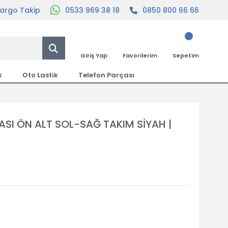
argo Takip
0533 969 38 18
0850 800 66 66
Giriş Yap
Favorilerim
Sepetim
k
Oto Lastik
Telefon Parçası
ASI ÖN ALT SOL-SAĞ TAKIM SİYAH |