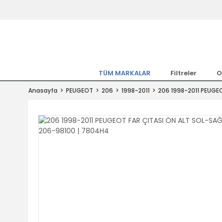
Tüm Marka Model Araçların Yedekpa
Altında
Hemen Üye Ol 15TL Kazan!
300.000 Kalem Parça ile Türkiye'ni
TÜM MARKALAR
Filtreler
O
Tıkla Al, Mutlu Kal!
Anasayfa
PEUGEOT
206
1998-2011
206 1998-2011 PEUGE
1.500TL ve Üzeri Alışverişlerde Ücr