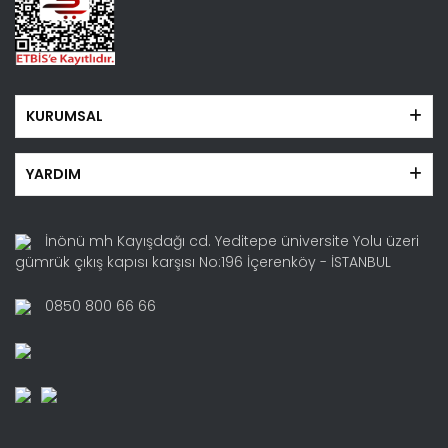
KURUMSAL
YARDIM
İnönü mh Kayışdağı cd. Yeditepe üniversite Yolu üzeri
gümrük çıkış kapısı karşısı No:196 İçerenköy - İSTANBUL
0850 800 66 66