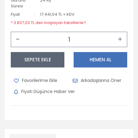
Garanti
24 Ay
Süresi
Opel
Fiyat
17.441,04 TL + KDV
Peugeot
* 3.837,03 TL den başlayan taksitlerle!!
Porsche
Renault
Seat
SEPETE EKLE
HEMEN AL
Skoda
Arkadaşlarına Öner
Subaru
Fiyatı Düşünce Haber Ver
Suzuki
Tofaş
Toyota
Volkswagen