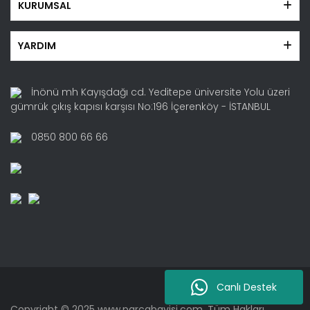
KURUMSAL
YARDIM
İnönü mh Kayışdağı cd. Yeditepe üniversite Yolu üzeri
gümrük çıkış kapısı karşısı No:196 İçerenköy - İSTANBUL
0850 800 66 66
Canlı Destek
Copyright © 2025 www.parcabayisi.com. Tüm Hakları