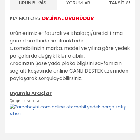
ÜRÜN BILGISI
YORUMLAR
TAKSIT SEÇEN
Volvo
KIA MOTORS
ORJİNAL ÜRÜNÜDÜR
PSA Grubu
Markalar
Ürünlerimiz e-faturalı ve ithalatçı/üretici firma
Tüm Markalara
garantisi altında satılmaktadır.
Uyumlu
Otomobilinizin marka, model ve yılına göre yedek
parçalarda değişiklikler olabilir,
Aracınızın Şase yada plaka bilgisini sayfamızın
sağ alt köşesinde online CANLI DESTEK üzerinden
paylaşarak sorgulayabilirsiniz.
Uyumlu Araçlar
Çalışması yapılıyor...
Bu ürünün fiyat bilgisi, resim, ürün açıklamalarında ve diğer